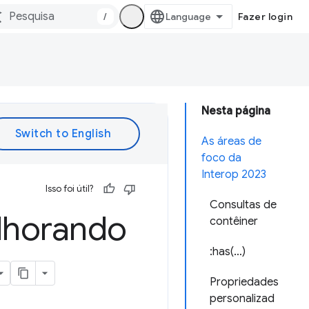
/
Fazer login
Nesta página
As áreas de
foco da
Interop 2023
Isso foi útil?
Consultas de
lhorando
contêiner
:has(…)
Propriedades
personalizad