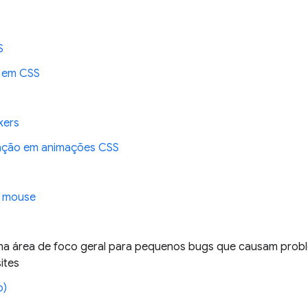
S
 em CSS
kers
ação em animações CSS
e mouse
a área de foco geral para pequenos bugs que causam prob
ites
o)