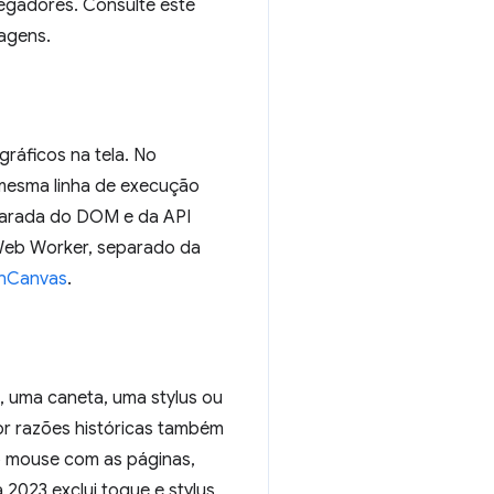
vegadores. Consulte este
magens.
ráficos na tela. No
 mesma linha de execução
parada do DOM e da API
Web Worker, separado da
enCanvas
.
 uma caneta, uma stylus ou
or razões históricas também
o mouse com as páginas,
2023 exclui toque e stylus,