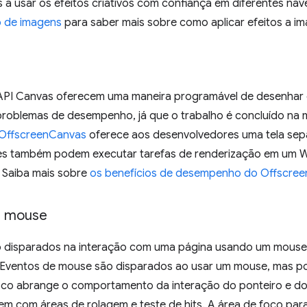
 a usar os efeitos criativos com confiança em diferentes na
o de imagens
para saber mais sobre como aplicar efeitos a i
API Canvas oferecem uma maneira programável de desenhar g
problemas de desempenho, já que o trabalho é concluído na
OffscreenCanvas
oferece aos desenvolvedores uma tela se
es também podem executar tarefas de renderização em um 
. Saiba mais sobre
os benefícios de desempenho do Offscre
e mouse
 disparados na interação com uma página usando um mouse,
. Eventos de mouse são disparados ao usar um mouse, mas p
foco abrange o comportamento da interação do ponteiro e d
em com áreas de rolagem e teste de hits. A área de foco para 