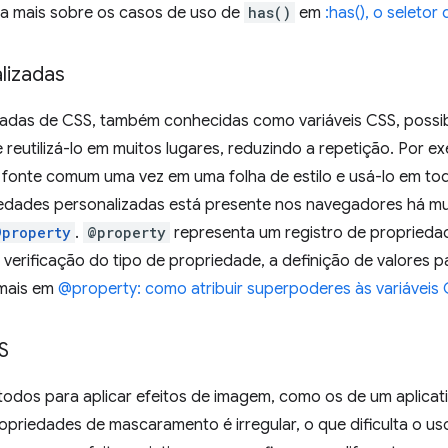
ba mais sobre os casos de uso de
has()
em
:has(), o seletor 
lizadas
adas de CSS, também conhecidas como variáveis CSS, possibi
e reutilizá-lo em muitos lugares, reduzindo a repetição. Por e
fonte comum uma vez em uma folha de estilo e usá-lo em t
iedades personalizadas está presente nos navegadores há mu
@property
.
@property
representa um registro de proprieda
 a verificação do tipo de propriedade, a definição de valores
 mais em
@property: como atribuir superpoderes às variáveis
S
odos para aplicar efeitos de imagem, como os de um aplicat
opriedades de mascaramento é irregular, o que dificulta o us