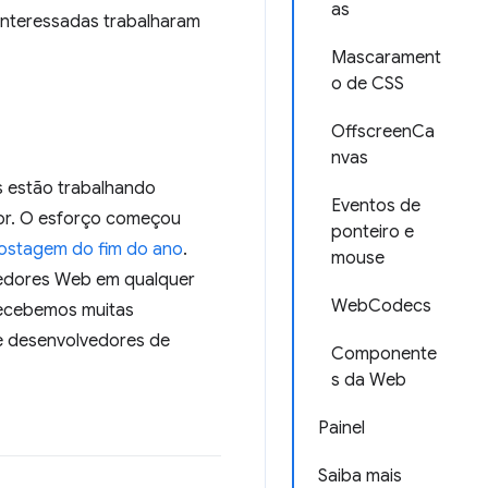
as
interessadas trabalharam
Mascarament
o de CSS
OffscreenCa
nvas
s estão trabalhando
Eventos de
dor. O esforço começou
ponteiro e
ostagem do fim do ano
.
mouse
lvedores Web em qualquer
WebCodecs
ecebemos muitas
e desenvolvedores de
Componente
s da Web
Painel
Saiba mais