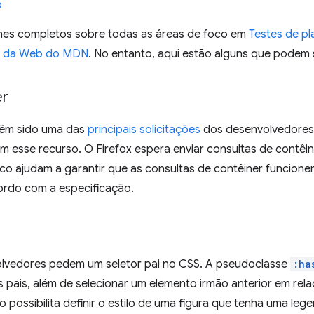
b
hes completos sobre todas as áreas de foco em
Testes de p
 da Web do MDN
. No entanto, aqui estão alguns que podem 
er
 têm sido uma das
principais solicitações
dos desenvolvedores 
m esse recurso. O Firefox espera enviar consultas de contêine
oco ajudam a garantir que as consultas de contêiner funcione
ordo com a especificação.
lvedores pedem um seletor pai no CSS. A pseudoclasse
:ha
s pais, além de selecionar um elemento irmão anterior em re
o possibilita definir o estilo de uma figura que tenha uma le