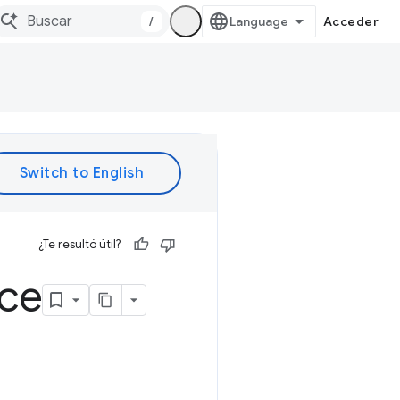
/
Acceder
¿Te resultó útil?
ce