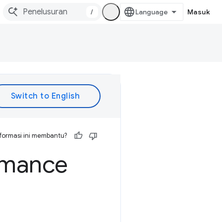
/
Masuk
formasi ini membantu?
rmance