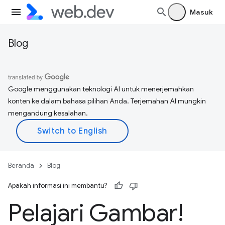
Masuk
Blog
Google menggunakan teknologi AI untuk menerjemahkan
konten ke dalam bahasa pilihan Anda. Terjemahan AI mungkin
mengandung kesalahan.
Beranda
Blog
Apakah informasi ini membantu?
Pelajari Gambar!