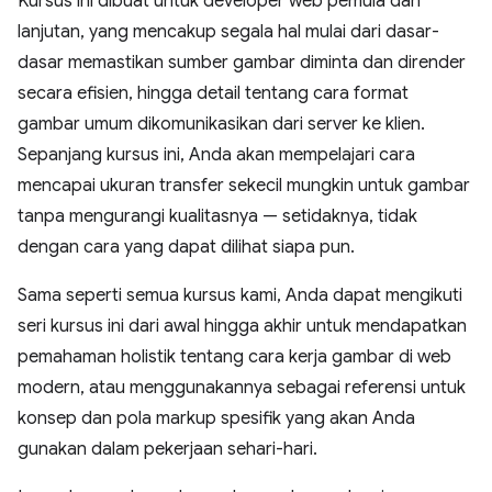
Kursus ini dibuat untuk developer web pemula dan
lanjutan, yang mencakup segala hal mulai dari dasar-
dasar memastikan sumber gambar diminta dan dirender
secara efisien, hingga detail tentang cara format
gambar umum dikomunikasikan dari server ke klien.
Sepanjang kursus ini, Anda akan mempelajari cara
mencapai ukuran transfer sekecil mungkin untuk gambar
tanpa mengurangi kualitasnya — setidaknya, tidak
dengan cara yang dapat dilihat siapa pun.
Sama seperti semua kursus kami, Anda dapat mengikuti
seri kursus ini dari awal hingga akhir untuk mendapatkan
pemahaman holistik tentang cara kerja gambar di web
modern, atau menggunakannya sebagai referensi untuk
konsep dan pola markup spesifik yang akan Anda
gunakan dalam pekerjaan sehari-hari.