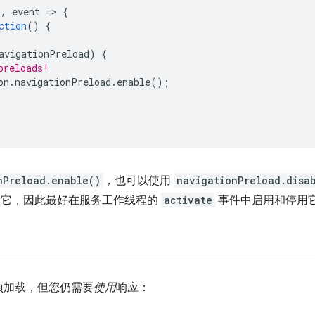
'
,
event
=
>
{
ction
()
{
avigationPreload
)
{
preloads!
on
.
navigationPreload
.
enable
();
nPreload.enable()
，也可以使用
navigationPreload.disa
它，因此最好在服务工作线程的
activate
事件中启用和停用
预加载，但您仍需要
使用
响应：