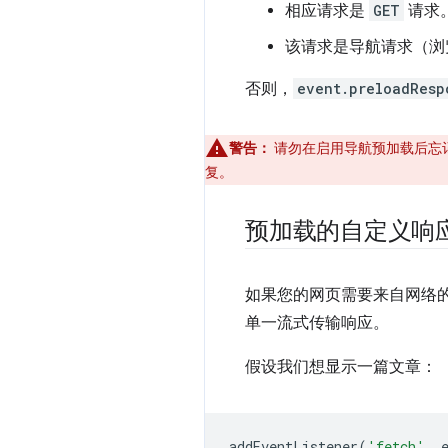
相应请求是
GET
请求
该请求是导航请求（浏览
否则，
event.preloadResp
警告：
请勿在启用导航预加载后忘
复。
预加载的自定义响
如果您的网页需要来自网络的数
单一流式传输响应。
假设我们想显示一篇文章：
addEventListener
(
'fetch'
,