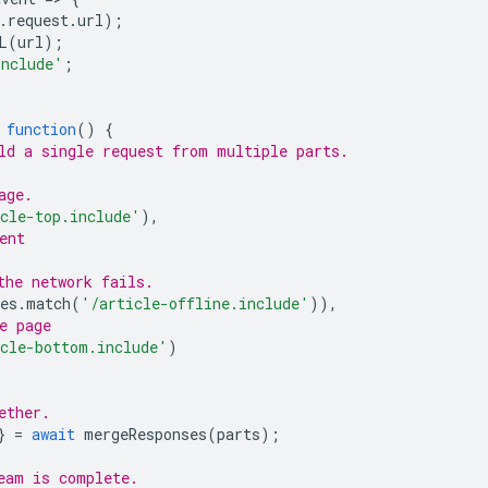
.
request
.
url
);
L
(
url
);
include'
;
function
()
{
ld a single request from multiple parts.
age.
cle-top.include'
),
ent
the network fails.
es
.
match
(
'/article-offline.include'
)),
e page
cle-bottom.include'
)
ether.
}
=
await
mergeResponses
(
parts
);
eam is complete.