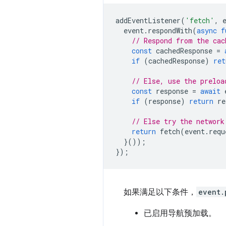
addEventListener
(
'fetch'
,
event
.
respondWith
(
async
f
// Respond from the cac
const
cachedResponse
=
if
(
cachedResponse
)
ret
// Else, use the preloa
const
response
=
await
if
(
response
)
return
re
// Else try the network
return
fetch
(
event
.
requ
}());
});
如果满足以下条件，
event.
已启用导航预加载。