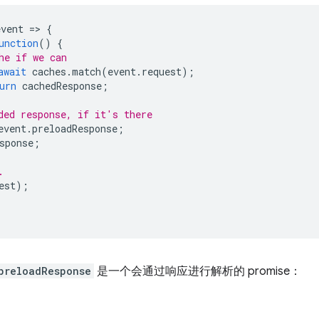
event
=
>
{
unction
()
{
he if we can
await
caches
.
match
(
event
.
request
);
urn
cachedResponse
;
ded response, if it's there
event
.
preloadResponse
;
sponse
;
.
est
);
preloadResponse
是一个会通过响应进行解析的 promise：