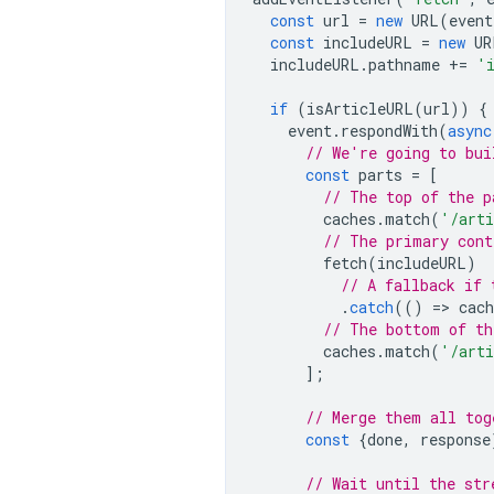
const
url
=
new
URL
(
event
const
includeURL
=
new
UR
includeURL
.
pathname
+=
'
if
(
isArticleURL
(
url
))
{
event
.
respondWith
(
async
// We're going to bui
const
parts
=
[
// The top of the p
caches
.
match
(
'/arti
// The primary cont
fetch
(
includeURL
)
// A fallback if 
.
catch
(()
=
>
cach
// The bottom of th
caches
.
match
(
'/arti
];
// Merge them all tog
const
{
done
,
response
// Wait until the str