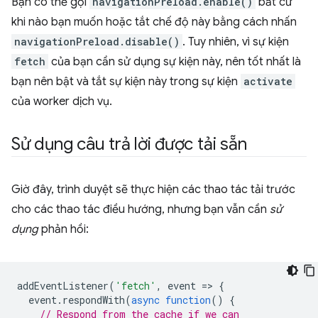
Bạn có thể gọi
navigationPreload.enable()
bất cứ
khi nào bạn muốn hoặc tắt chế độ này bằng cách nhấn
navigationPreload.disable()
. Tuy nhiên, vì sự kiện
fetch
của bạn cần sử dụng sự kiện này, nên tốt nhất là
bạn nên bật và tắt sự kiện này trong sự kiện
activate
của worker dịch vụ.
Sử dụng câu trả lời được tải sẵn
Giờ đây, trình duyệt sẽ thực hiện các thao tác tải trước
cho các thao tác điều hướng, nhưng bạn vẫn cần
sử
dụng
phản hồi:
addEventListener
(
'fetch'
,
event
=
>
{
event
.
respondWith
(
async
function
()
{
// Respond from the cache if we can