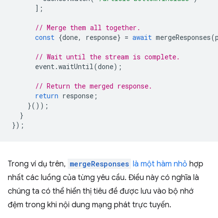
];
// Merge them all together.
const
{
done
,
response
}
=
await
mergeResponses
(
// Wait until the stream is complete.
event
.
waitUntil
(
done
);
// Return the merged response.
return
response
;
}());
}
});
Trong ví dụ trên,
mergeResponses
là một hàm nhỏ
hợp
nhất các luồng của từng yêu cầu. Điều này có nghĩa là
chúng ta có thể hiển thị tiêu đề được lưu vào bộ nhớ
đệm trong khi nội dung mạng phát trực tuyến.