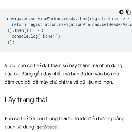
navigator
.
serviceWorker
.
ready
.
then
(
registration
=
>
{
return
registration
.
navigationPreload
.
setHeaderVal
}).
then
(()
=
>
{
console
.
log
(
'Done!'
);
});
Ví dụ: bạn có thể đặt tham số này thành mã nhận dạng
của bài đăng gần đây nhất mà bạn đã lưu vào bộ nhớ
đệm cục bộ, để máy chủ chỉ trả về dữ liệu mới hơn.
Lấy trạng thái
Bạn có thể tra cứu trạng thái tải trước điều hướng bằng
cách sử dụng
getState
: