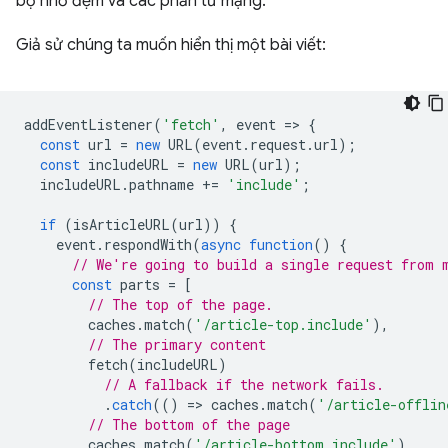
bộ nhớ đệm và các phần từ mạng.
Giả sử chúng ta muốn hiển thị một bài viết:
addEventListener
(
'fetch'
,
event
=
>
{
const
url
=
new
URL
(
event
.
request
.
url
);
const
includeURL
=
new
URL
(
url
);
includeURL
.
pathname
+=
'include'
;
if
(
isArticleURL
(
url
))
{
event
.
respondWith
(
async
function
()
{
// We're going to build a single request from 
const
parts
=
[
// The top of the page.
caches
.
match
(
'/article-top.include'
),
// The primary content
fetch
(
includeURL
)
// A fallback if the network fails.
.
catch
(()
=
>
caches
.
match
(
'/article-offlin
// The bottom of the page
caches
.
match
(
'/article-bottom.include'
)