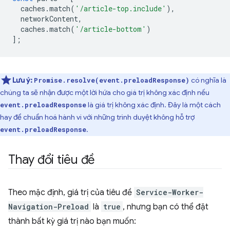
caches
.
match
(
'/article-top.include'
),
networkContent
,
caches
.
match
(
'/article-bottom'
)
];
Lưu ý:
có nghĩa là
Promise.resolve(event.preloadResponse)
chúng ta sẽ nhận được một lời hứa cho giá trị không xác định nếu
là giá trị không xác định. Đây là một cách
event.preloadResponse
hay để chuẩn hoá hành vi với những trình duyệt không hỗ trợ
.
event.preloadResponse
Thay đổi tiêu đề
Theo mặc định, giá trị của tiêu đề
Service-Worker-
Navigation-Preload
là
true
, nhưng bạn có thể đặt
thành bất kỳ giá trị nào bạn muốn: