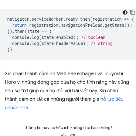
navigator
.
serviceWorker
.
ready
.
then
(
registration
=
>
{
return
registration
.
navigationPreload
.
getState
();
}).
then
(
state
=
>
{
console
.
log
(
state
.
enabled
);
// boolean
console
.
log
(
state
.
headerValue
);
// string
});
Xin chân thành cảm ơn Matt Falkenhagen và Tsuyoshi
Horo vì những đóng góp của họ cho tính năng này cũng
như sự trợ giúp của họ đối với bài viết này. Xin chân
thành cảm ơn tất cả những người tham gia
nỗ lực tiêu
chuẩn hoá
Thông tin này có hữu ích không cho bạn không?