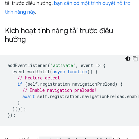
tải trước điều hướng,
bạn cần có một trình duyệt hỗ trợ
tính năng này
.
Kích hoạt tính năng tải trước điều
hướng
addEventListener
(
'activate'
,
event
=
>
{
event
.
waitUntil
(
async
function
()
{
// Feature-detect
if
(
self
.
registration
.
navigationPreload
)
{
// Enable navigation preloads!
await
self
.
registration
.
navigationPreload
.
enab
}
}());
});