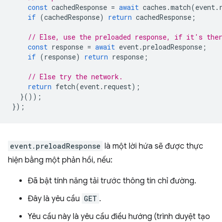
const
cachedResponse
=
await
caches
.
match
(
event
.
if
(
cachedResponse
)
return
cachedResponse
;
// Else, use the preloaded response, if it's the
const
response
=
await
event
.
preloadResponse
;
if
(
response
)
return
response
;
// Else try the network.
return
fetch
(
event
.
request
);
}());
});
event.preloadResponse
là một lời hứa sẽ được thực
hiện bằng một phản hồi, nếu:
Đã bật tính năng tải trước thông tin chỉ đường.
Đây là yêu cầu
GET
.
Yêu cầu này là yêu cầu điều hướng (trình duyệt tạo