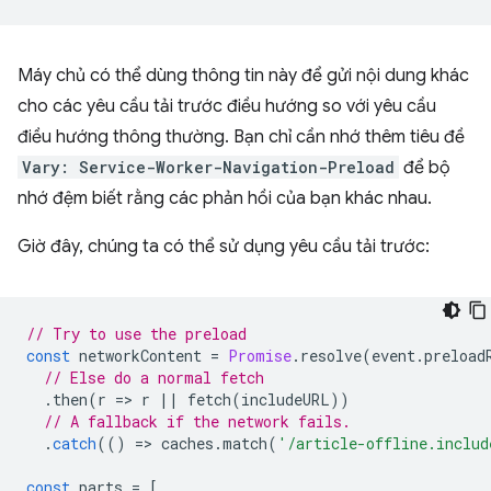
Máy chủ có thể dùng thông tin này để gửi nội dung khác
cho các yêu cầu tải trước điều hướng so với yêu cầu
điều hướng thông thường. Bạn chỉ cần nhớ thêm tiêu đề
Vary: Service-Worker-Navigation-Preload
để bộ
nhớ đệm biết rằng các phản hồi của bạn khác nhau.
Giờ đây, chúng ta có thể sử dụng yêu cầu tải trước:
// Try to use the preload
const
networkContent
=
Promise
.
resolve
(
event
.
preload
// Else do a normal fetch
.
then
(
r
=
>
r
||
fetch
(
includeURL
))
// A fallback if the network fails.
.
catch
(()
=
>
caches
.
match
(
'/article-offline.includ
const
parts
=
[