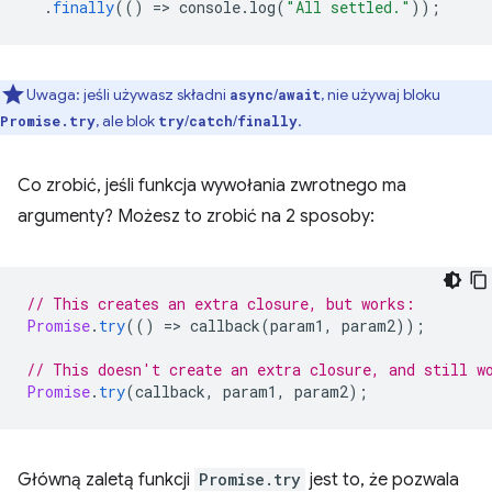
.
finally
(()
=
>
console
.
log
(
"All settled."
));
Uwaga: jeśli używasz składni
/
, nie używaj bloku
async
await
, ale blok
/
/
.
Promise.try
try
catch
finally
Co zrobić, jeśli funkcja wywołania zwrotnego ma
argumenty? Możesz to zrobić na 2 sposoby:
// This creates an extra closure, but works:
Promise
.
try
(()
=
>
callback
(
param1
,
param2
));
// This doesn't create an extra closure, and still w
Promise
.
try
(
callback
,
param1
,
param2
);
Główną zaletą funkcji
Promise.try
jest to, że pozwala