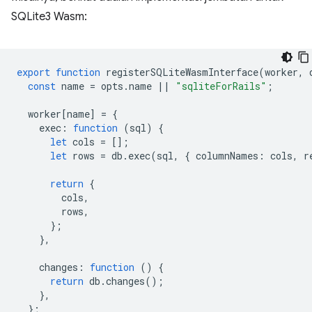
SQLite3 Wasm:
export
function
registerSQLiteWasmInterface
(
worker
,
const
name
=
opts
.
name
||
"sqliteForRails"
;
worker
[
name
]
=
{
exec
:
function
(
sql
)
{
let
cols
=
[];
let
rows
=
db
.
exec
(
sql
,
{
columnNames
:
cols
,
r
return
{
cols
,
rows
,
};
},
changes
:
function
()
{
return
db
.
changes
();
},
};