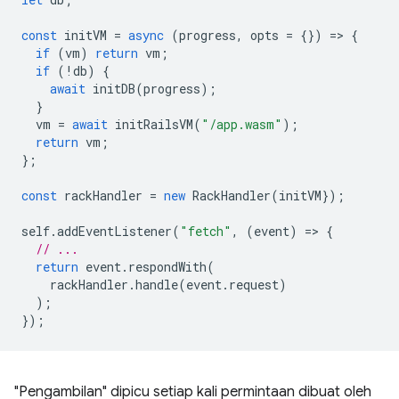
const
initVM
=
async
(
progress
,
opts
=
{})
=
>
{
if
(
vm
)
return
vm
;
if
(
!
db
)
{
await
initDB
(
progress
);
}
vm
=
await
initRailsVM
(
"/app.wasm"
);
return
vm
;
};
const
rackHandler
=
new
RackHandler
(
initVM
});
self
.
addEventListener
(
"fetch"
,
(
event
)
=
>
{
// ...
return
event
.
respondWith
(
rackHandler
.
handle
(
event
.
request
)
);
});
"Pengambilan" dipicu setiap kali permintaan dibuat oleh