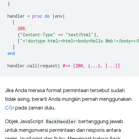
}
handler
=
proc
do
|
env
|
[
200
,
{
"Content-Type"
=
>
"text/html"
},
[
"<!doctype html><html><body>Hello Web!</body></
]
end
handler
.
call
(
request
)
#=> [200, {...}, [...]]
Jika Anda merasa format permintaan tersebut sudah
tidak asing, berarti Anda mungkin pernah menggunakan
CGI
pada zaman dulu.
Objek JavaScript
RackHandler
bertanggung jawab
untuk mengonversi permintaan dan respons antara