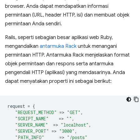
browser. Anda dapat mendapatkan informasi
permintaan (URL, header HTTP, isi) dan membuat objek
permintaan Anda sendiri.
Rails, seperti sebagian besar aplikasi web Ruby,
mengandalkan
antarmuka Rack
untuk menangani
permintaan HTTP. Antarmuka Rack menjelaskan format
objek permintaan dan respons serta antarmuka
pengendali HTTP (aplikasi) yang mendasarinya. Anda
dapat menyatakan properti ini sebagai berikut:
request
=
{
"REQUEST_METHOD"
=
>
"GET"
,
"SCRIPT_NAME"
=
>
""
,
"SERVER_NAME"
=
>
"localhost"
,
"SERVER_PORT"
=
>
"3000"
,
"PATH_INFO"
=
>
"/posts"