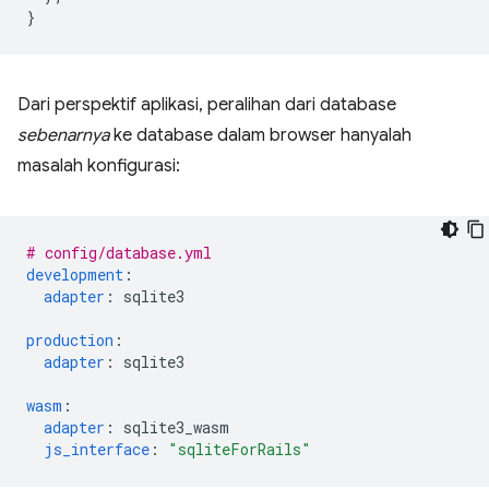
}
Dari perspektif aplikasi, peralihan dari database
sebenarnya
ke database dalam browser hanyalah
masalah konfigurasi:
# config/database.yml
development
:
adapter
:
sqlite3
production
:
adapter
:
sqlite3
wasm
:
adapter
:
sqlite3_wasm
js_interface
:
"sqliteForRails"