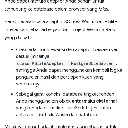
Anda dapat menulis adaptor Anda sendiri untuk
terhubung ke database dalam browser yang
lokal
.
Berikut adalah cara adaptor SQLite3 Wasm dan PGlite
diterapkan sebagai bagian dari project Wasmify Rails
yang dibuat:
Class adaptor mewarisi dari adaptor bawaan yang
sesuai (misalnya,
class PGliteAdapter < PostgreSQLAdapter
),
sehingga Anda dapat menggunakan kembali logika
penguraian hasil dan persiapan kueri yang
sebenarnya.
Sebagai ganti koneksi database tingkat rendah,
Anda menggunakan objek
antarmuka eksternal
yang berada di runtime JavaScript—jembatan
antara modul Rails Wasm dan database.
Misalnya, berikut adalah implementasi jembatan untuk