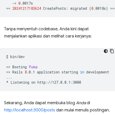
->
0
==
20241217183624
CreatePosts:
migrated
(
0
.0018s
)
==
Tanpa menyentuh codebase, Anda kini dapat
menjalankan aplikasi dan melihat cara kerjanya:
$
bin/dev

=
>
Booting
Puma
=
>
Rails
8
.0.1
application
starting
in
development

...

*
Listening
on
Sekarang, Anda dapat membuka blog
Anda
di
http://localhost:3000/posts
dan mulai menulis postingan.