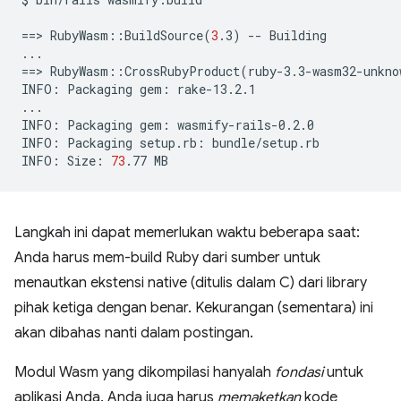
==
>
RubyWasm::BuildSource
(
3
.3
)
--
Building

==
>
RubyWasm::CrossRubyProduct
(
ruby-3.3-wasm32-unkno
INFO:
Packaging
gem:
rake-13.2.1

...

INFO:
Packaging
gem:
wasmify-rails-0.2.0

INFO:
Packaging
setup.rb:
bundle/setup.rb

INFO:
Size:
73
.77
Langkah ini dapat memerlukan waktu beberapa saat:
Anda harus mem-build Ruby dari sumber untuk
menautkan ekstensi native (ditulis dalam C) dari library
pihak ketiga dengan benar. Kekurangan (sementara) ini
akan dibahas nanti dalam postingan.
Modul Wasm yang dikompilasi hanyalah
fondasi
untuk
aplikasi Anda. Anda juga harus
memaketkan
kode