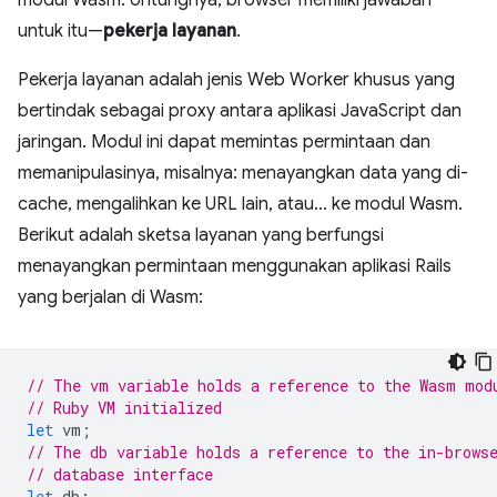
modul Wasm. Untungnya, browser memiliki jawaban
untuk itu—
pekerja layanan
.
Pekerja layanan adalah jenis Web Worker khusus yang
bertindak sebagai proxy antara aplikasi JavaScript dan
jaringan. Modul ini dapat memintas permintaan dan
memanipulasinya, misalnya: menayangkan data yang di-
cache, mengalihkan ke URL lain, atau… ke modul Wasm.
Berikut adalah sketsa layanan yang berfungsi
menayangkan permintaan menggunakan aplikasi Rails
yang berjalan di Wasm:
// The vm variable holds a reference to the Wasm mod
// Ruby VM initialized
let
vm
;
// The db variable holds a reference to the in-brows
// database interface
let
db
;