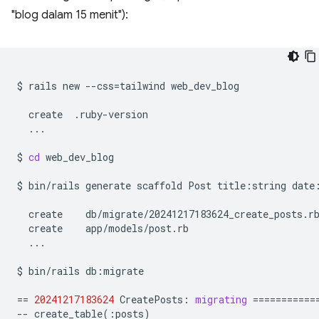
"blog dalam 15 menit"):
$
rails
new
--css
=
tailwind
web_dev_blog

create
...

$
cd
web_dev_blog

$
bin/rails
generate
scaffold
Post
title:string
date
create
create
...

$
bin/rails
db:migrate

==
20241217183624
CreatePosts:
migrating
===========
--
create_table
(
:posts
)