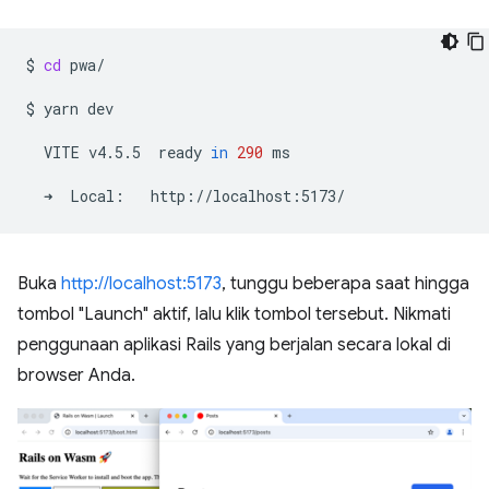
$
cd
pwa/

$
yarn
dev

VITE
v4.5.5
ready
in
290
ms

➜
Local:
Buka
http://localhost:5173
, tunggu beberapa saat hingga
tombol "Launch" aktif, lalu klik tombol tersebut. Nikmati
penggunaan aplikasi Rails yang berjalan secara lokal di
browser Anda.