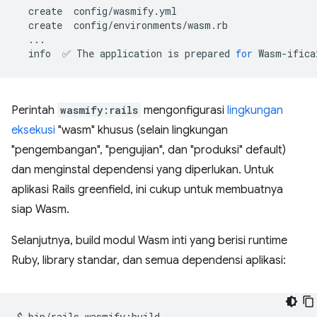
create
create
info
✅
The
application
is
prepared
for
Perintah
wasmify:rails
mengonfigurasi
lingkungan
eksekusi
"wasm" khusus (selain lingkungan
"pengembangan", "pengujian", dan "produksi" default)
dan menginstal dependensi yang diperlukan. Untuk
aplikasi Rails greenfield, ini cukup untuk membuatnya
siap Wasm.
Selanjutnya, build modul Wasm inti yang berisi runtime
Ruby, library standar, dan semua dependensi aplikasi:
$
bin/rails
wasmify:build
