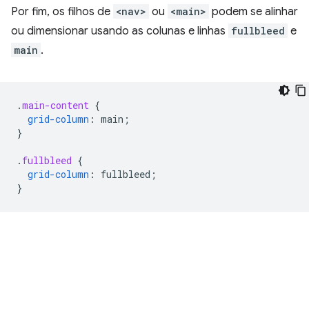
Por fim, os filhos de
<nav>
ou
<main>
podem se alinhar
ou dimensionar usando as colunas e linhas
fullbleed
e
main
.
.
main-content
{
grid-column
:
main
;
}
.
fullbleed
{
grid-column
:
fullbleed
;
}