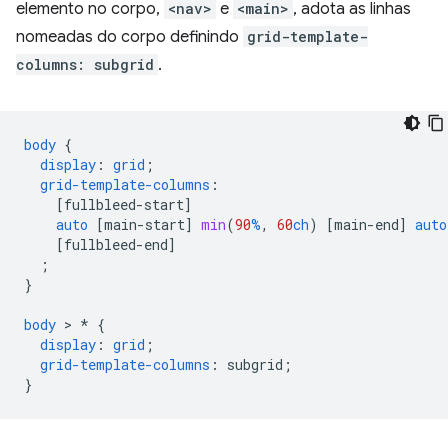
elemento no corpo,
<nav>
e
<main>
, adota as linhas
nomeadas do corpo definindo
grid-template-
columns: subgrid
.
body
{
display
:
grid
;
grid-template-columns
:
[
fullbleed-start
]
auto
[
main-start
]
min
(
90
%
,
60
ch
)
[
main-end
]
auto
[
fullbleed-end
]
;
}
body
 > 
*
{
display
:
grid
;
grid-template-columns
:
subgrid
;
}