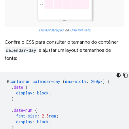
Demonstração
de
Una Kravets
Confira o CSS para consultar o tamanho do contêiner
calendar-day
e ajustar um layout e tamanhos de
fonte:
@
container
calendar-day
(
max-width
:
200px
)
{
.
date
{
display
:
block
;
}
.
date-num
{
font-size
:
2.5
rem
;
display
:
block
;
}