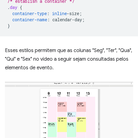
/* establish a container */
.
day
{
container-type
:
inline
-
size
;
container-name
:
calendar-day
;
}
Esses estilos permitem que as colunas "Seg", "Ter", "Qua",
"Qui" e "Sex" no vídeo a seguir sejam consultadas pelos
elementos de evento.