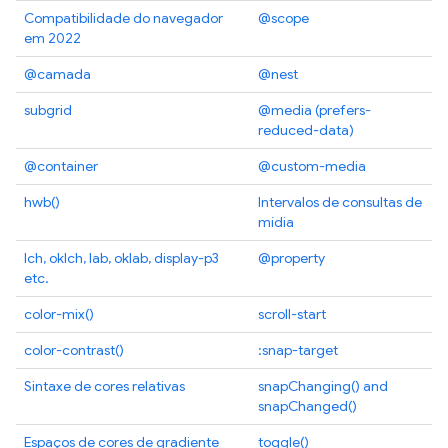
Compatibilidade do navegador
@scope
em 2022
@camada
@nest
subgrid
@media (prefers-
reduced-data)
@container
@custom-media
hwb()
Intervalos de consultas de
mídia
lch, oklch, lab, oklab, display-p3
@property
etc.
color-mix()
scroll-start
color-contrast()
:snap-target
Sintaxe de cores relativas
snapChanging() and
snapChanged()
Espaços de cores de gradiente
toggle()