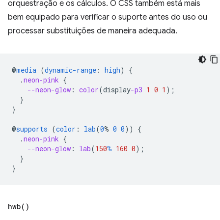
orquestração e os cálculos. O CSS também está mais
bem equipado para verificar o suporte antes do uso ou
processar substituições de maneira adequada.
@
media
(
dynamic-range
:
high
)
{
.
neon-pink
{
--neon-glow
:
color
(
display
-p3
1
0
1
);
}
}
@
supports
(
color
:
lab
(
0
%
0
0
))
{
.
neon-pink
{
--neon-glow
:
lab
(
150
%
160
0
);
}
}
hwb(
)