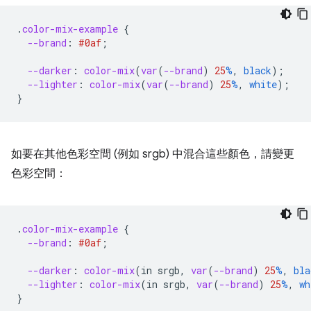
.
color-mix-example
{
--brand
:
#0af
;
--darker
:
color-mix
(
var
(
--brand
)
25
%
,
black
);
--lighter
:
color-mix
(
var
(
--brand
)
25
%
,
white
);
}
如要在其他色彩空間 (例如 srgb) 中混合這些顏色，請變更
色彩空間：
.
color-mix-example
{
--brand
:
#0af
;
--darker
:
color-mix
(
in
srgb
,
var
(
--brand
)
25
%
,
bla
--lighter
:
color-mix
(
in
srgb
,
var
(
--brand
)
25
%
,
wh
}