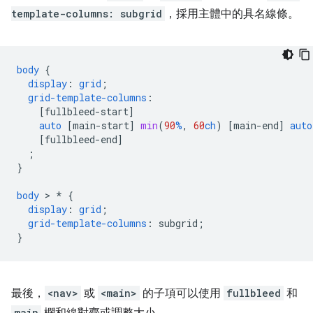
template-columns: subgrid
，採用主體中的具名線條。
body
{
display
:
grid
;
grid-template-columns
:
[
fullbleed-start
]
auto
[
main-start
]
min
(
90
%
,
60
ch
)
[
main-end
]
auto
[
fullbleed-end
]
;
}
body
 > 
*
{
display
:
grid
;
grid-template-columns
:
subgrid
;
}
最後，
<nav>
或
<main>
的子項可以使用
fullbleed
和
main
欄和線對齊或調整大小。