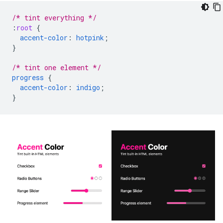
/* tint everything */
:
root
{
accent-color
:
hotpink
;
}
/* tint one element */
progress
{
accent-color
:
indigo
;
}