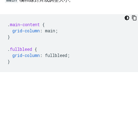
.
main-content
{
grid-column
:
main
;
}
.
fullbleed
{
grid-column
:
fullbleed
;
}