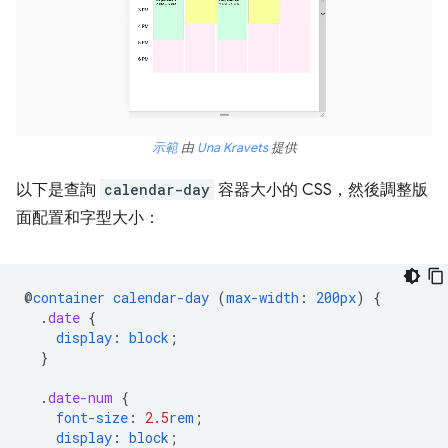
示範
由
Una Kravets
提供
以下是查詢
calendar-day
容器大小的 CSS，然後調整版
面配置和字型大小：
@
container
calendar-day
(
max-width
:
200px
)
{
.
date
{
display
:
block
;
}
.
date-num
{
font-size
:
2.5
rem
;
display
:
block
;