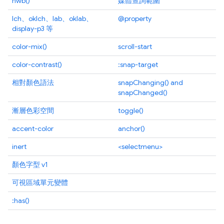
hwb()
媒體查詢範圍
lch、oklch、lab、oklab、
@property
display-p3 等
color-mix()
scroll-start
color-contrast()
:snap-target
相對顏色語法
snapChanging() and
snapChanged()
漸層色彩空間
toggle()
accent-color
anchor()
inert
<selectmenu>
顏色字型 v1
可視區域單元變體
:has()