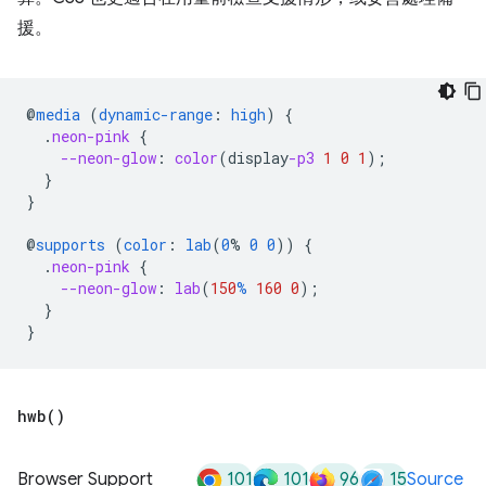
援。
@
media
(
dynamic-range
:
high
)
{
.
neon-pink
{
--neon-glow
:
color
(
display
-p3
1
0
1
);
}
}
@
supports
(
color
:
lab
(
0
%
0
0
))
{
.
neon-pink
{
--neon-glow
:
lab
(
150
%
160
0
);
}
}
hwb(
)
101
101
96
15
Browser Support
Source