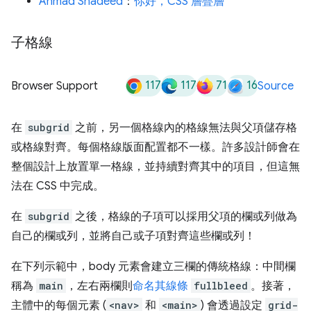
Ahmad Shadeed
：
你好，CSS 層疊層
子格線
117
117
71
16
Browser Support
Source
在
subgrid
之前，另一個格線內的格線無法與父項儲存格
或格線對齊。每個格線版面配置都不一樣。許多設計師會在
整個設計上放置單一格線，並持續對齊其中的項目，但這無
法在 CSS 中完成。
在
subgrid
之後，格線的子項可以採用父項的欄或列做為
自己的欄或列，並將自己或子項對齊這些欄或列！
在下列示範中，body 元素會建立三欄的傳統格線：中間欄
稱為
main
，左右兩欄則
命名其線條
fullbleed
。接著，
主體中的每個元素 (
<nav>
和
<main>
) 會透過設定
grid-