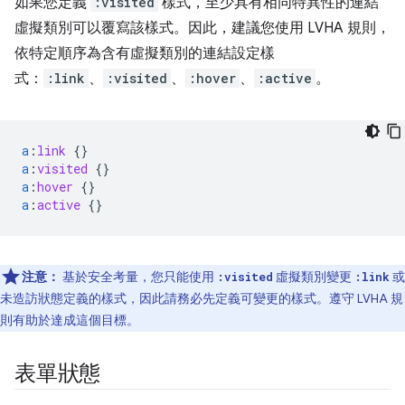
如果您定義
:visited
樣式，至少具有相同特異性的連結
虛擬類別可以覆寫該樣式。因此，建議您使用 LVHA 規則，
依特定順序為含有虛擬類別的連結設定樣
式：
:link
、
:visited
、
:hover
、
:active
。
a
:
link
{}
a
:
visited
{}
a
:
hover
{}
a
:
active
{}
注意：
基於安全考量，您只能使用
虛擬類別變更
或
:visited
:link
未造訪狀態定義的樣式，因此請務必先定義可變更的樣式。遵守 LVHA 規
則有助於達成這個目標。
表單狀態