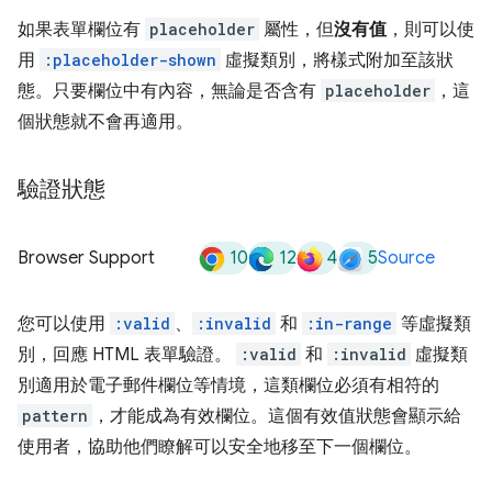
如果表單欄位有
placeholder
屬性，但
沒有值
，則可以使
用
:placeholder-shown
虛擬類別，將樣式附加至該狀
態。只要欄位中有內容，無論是否含有
placeholder
，這
個狀態就不會再適用。
驗證狀態
10
12
4
5
Browser Support
Source
您可以使用
:valid
、
:invalid
和
:in-range
等虛擬類
別，回應 HTML 表單驗證。
:valid
和
:invalid
虛擬類
別適用於電子郵件欄位等情境，這類欄位必須有相符的
pattern
，才能成為有效欄位。這個有效值狀態會顯示給
使用者，協助他們瞭解可以安全地移至下一個欄位。