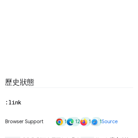
歷史狀態
:link
1
12
1
1
Browser Support
Source