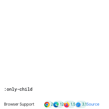
:only-child
2
12
1.5
3.1
Browser Support
Source