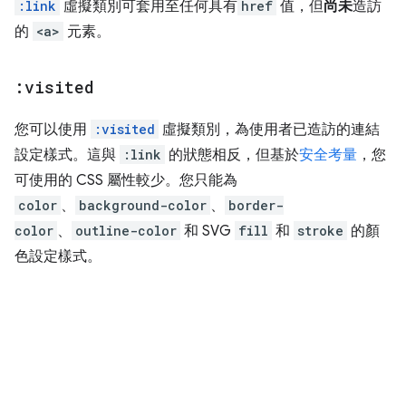
:link
虛擬類別可套用至任何具有
href
值，但
尚未
造訪
的
<a>
元素。
:visited
您可以使用
:visited
虛擬類別，為使用者已造訪的連結
設定樣式。這與
:link
的狀態相反，但基於
安全考量
，您
可使用的 CSS 屬性較少。您只能為
color
、
background-color
、
border-
color
、
outline-color
和 SVG
fill
和
stroke
的顏
色設定樣式。