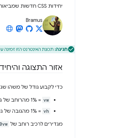
יחידות CSS חדשות שמביאות בחשבון את אזורי התצוגה בניידים בעזרת סרגלי כלים דינמיים.
Bramus
חגיגה:
תכונת האינטרנט הזו זמינה ע
אזור התצוגה והיחיד
כדי לקבוע גודל של משהו שג
vw
= 1% מהרוחב של גודל אזור התצוגה.
vh
= 1% מהגובה של גודל אזור התצוגה.
מגדירים לרכיב רוחב של
0vw