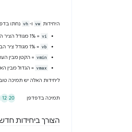
היחידות
vw
ו-
vh
נחתו בדפד
vi
= 1% מגודל הציר המוטבע של אזור התצוגה.
vb
= 1% מגודל ציר הבלוק של אזור התצוגה.
vmin
= הקטן מבין הער
vmax
= הגדול מבין הא
ליחידות האלה יש תמיכה טוב
12
20
תמיכה בדפדפן
הצורך ביחידות חדשו