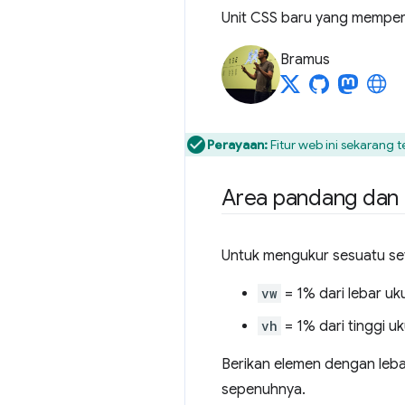
Unit CSS baru yang memperh
Bramus
Perayaan:
Fitur web ini sekarang 
Area pandang dan 
Untuk mengukur sesuatu se
vw
= 1% dari lebar u
vh
= 1% dari tinggi u
Berikan elemen dengan leb
sepenuhnya.