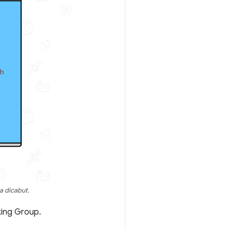
a dicabut.
king Group.