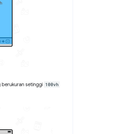
ng berukuran setinggi
100vh