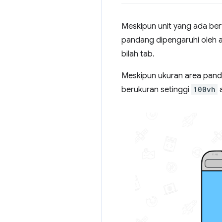
Meskipun unit yang ada berf
pandang dipengaruhi oleh a
bilah tab.
Meskipun ukuran area pan
berukuran setinggi
100vh
a