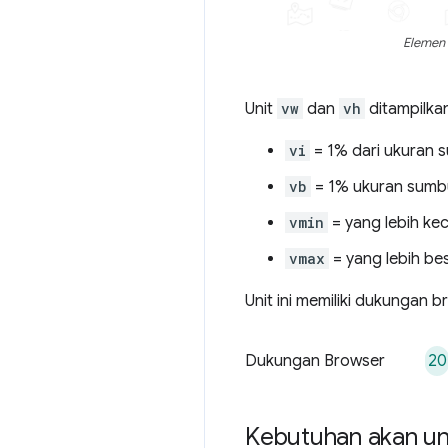
Elemen 
Unit
vw
dan
vh
ditampilka
vi
= 1% dari ukuran s
vb
= 1% ukuran sumb
vmin
= yang lebih kec
vmax
= yang lebih be
Unit ini memiliki dukungan b
20
Dukungan Browser
Kebutuhan akan un