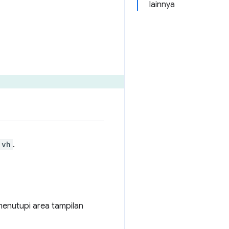
lainnya
vh
.
menutupi area tampilan