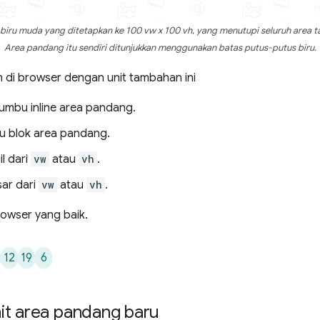
biru muda yang ditetapkan ke 100 vw x 100 vh, yang menutupi seluruh area t
Area pandang itu sendiri ditunjukkan menggunakan batas putus-putus biru.
n di browser dengan unit tambahan ini
umbu inline area pandang.
u blok area pandang.
il dari
vw
atau
vh
.
sar dari
vw
atau
vh
.
rowser yang baik.
12
19
6
it area pandang baru