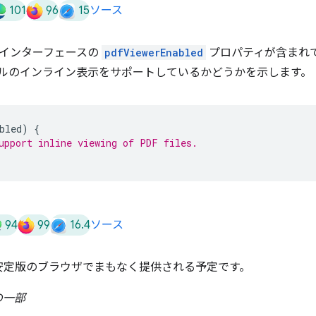
101
96
15
ソース
ator インターフェースの
pdfViewerEnabled
プロパティが含まれ
ァイルのインライン表示をサポートしているかどうかを示します。
bled
)
{
upport inline viewing of PDF files.
94
99
16.4
ソース
安定版のブラウザでまもなく提供される予定です。
の一部