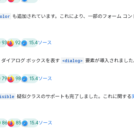
olor
も追加されています。これにより、一部のフォーム コン
。
93
92
15.4
ソース
 15.4 で、ダイアログ ボックスを表す
<dialog>
要素が導入されました
79
98
15.4
ソース
isible
疑似クラスのサポートも完了しました。これに関する
86
85
15.4
ソース