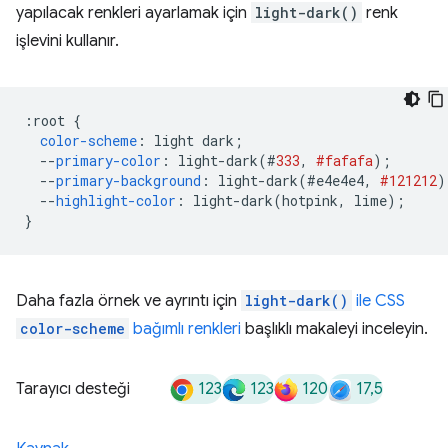
yapılacak renkleri ayarlamak için
light-dark()
renk
işlevini kullanır.
:
root 
{
color-scheme
:
 light dark
;
--
primary-color
:
 light-dark
(#
333
,
#fafafa
);
--
primary-background
:
 light-dark
(#
e4e4e4
,
#121212
)
--
highlight-color
:
 light-dark
(
hotpink
,
 lime
);
}
Daha fazla örnek ve ayrıntı için
light-dark()
ile CSS
color-scheme
bağımlı renkleri
başlıklı makaleyi inceleyin.
123
123
120
17,5
Tarayıcı desteği