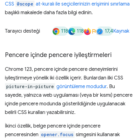
CSS
@scope
at-kuralı ile seçicilerinizin erişimini sınırlama
başlıklı makalede daha fazla bilgi edinin.
118
118
17,4
Tarayıcı desteği
Kaynak
Pencere içinde pencere iyileştirmeleri
Chrome 123, pencere içinde pencere deneyimlerini
iyileştirmeye yönelik iki özellik içerir. Bunlardan ilki CSS
picture-in-picture
görüntüleme modudur
. Bu
sayede, yalnızca web uygulaması (veya bir kısmı) pencere
içinde pencere modunda gösterildiğinde uygulanacak
belirli CSS kuralları yazabilirsiniz.
İkinci özellik, belge pencere içinde pencere
penceresinden
opener.focus
simgesini kullanarak