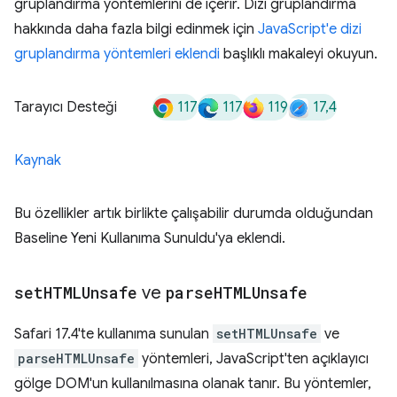
gruplandırma yöntemlerini de içerir. Dizi gruplandırma
hakkında daha fazla bilgi edinmek için
JavaScript'e dizi
gruplandırma yöntemleri eklendi
başlıklı makaleyi okuyun.
117
117
119
17,4
Tarayıcı Desteği
Kaynak
Bu özellikler artık birlikte çalışabilir durumda olduğundan
Baseline Yeni Kullanıma Sunuldu'ya eklendi.
set
HTMLUnsafe
ve
parse
HTMLUnsafe
Safari 17.4'te kullanıma sunulan
setHTMLUnsafe
ve
parseHTMLUnsafe
yöntemleri, JavaScript'ten açıklayıcı
gölge DOM'un kullanılmasına olanak tanır. Bu yöntemler,