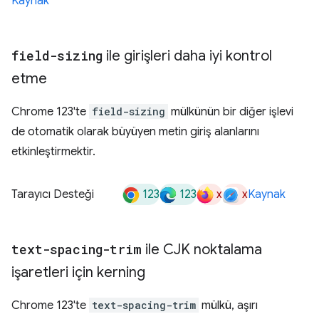
Kaynak
field-sizing
ile girişleri daha iyi kontrol
etme
Chrome 123'te
field-sizing
mülkünün bir diğer işlevi
de otomatik olarak büyüyen metin giriş alanlarını
etkinleştirmektir.
123
123
x
x
Tarayıcı Desteği
Kaynak
text-spacing-trim
ile CJK noktalama
işaretleri için kerning
Chrome 123'te
text-spacing-trim
mülkü, aşırı