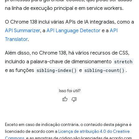
na linha de execução principal e em service workers.
O Chrome 138 inclui várias APIs de IA integradas, como a
API Summarizer
, a
API Language Detector
e a
API
Translator
.
Além disso, no Chrome 138, há vários recursos de CSS,
incluindo a palavra-chave de dimensionamento
stretch
e as funções
sibling-index()
e
sibling-count()
.
Isso foi útil?
Exceto em caso de indicação contrária, o conteúdo desta página é
licenciado de acordo com a
Licença de atribuição 4.0 do Creative
Commons
, e as amostras de código são licenciadas de acordo com