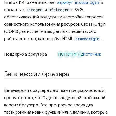
Firefox 114 также включает
атрибут
crossorigin
в
элементах
<image>
и
<feImage>
в SVG,
обеспечивающий поддержку настройки запросов
совместного использования ресурсов Cross-Origin
(CORS) для извлеченных данных элемента. Это
работает так же, как атрибут HTML
crossorigin
.
118
118
114
17.2
Поддержка браузера
Источник
Бета-версии браузера
Бета-версии браузера дают вам предварительный
просмотр того, что будет в следующей стабильной
версии браузера. Это прекрасное время для
тестирования новых функций или удалений, которые