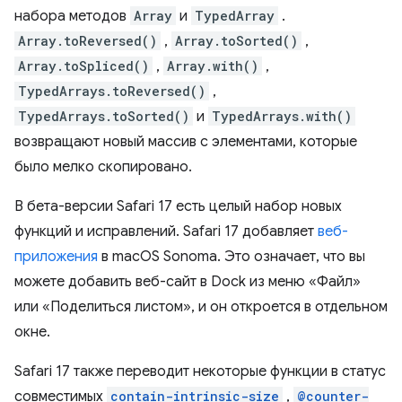
набора методов
Array
и
TypedArray
.
Array.toReversed()
,
Array.toSorted()
,
Array.toSpliced()
,
Array.with()
,
TypedArrays.toReversed()
,
TypedArrays.toSorted()
и
TypedArrays.with()
возвращают новый массив с элементами, которые
было мелко скопировано.
В бета-версии Safari 17 есть целый набор новых
функций и исправлений. Safari 17 добавляет
веб-
приложения
в macOS Sonoma. Это означает, что вы
можете добавить веб-сайт в Dock из меню «Файл»
или «Поделиться листом», и он откроется в отдельном
окне.
Safari 17 также переводит некоторые функции в статус
совместимых
contain-intrinsic-size
,
@counter-