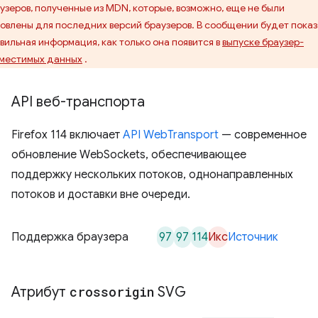
узеров, полученные из MDN, которые, возможно, еще не были
овлены для последних версий браузеров. В сообщении будет пока
вильная информация, как только она появится в
выпуске браузер-
местимых данных
.
API веб-транспорта
Firefox 114 включает
API WebTransport
— современное
обновление WebSockets, обеспечивающее
поддержку нескольких потоков, однонаправленных
потоков и доставки вне очереди.
97
97
114
Икс
Поддержка браузера
Источник
Атрибут
crossorigin
SVG