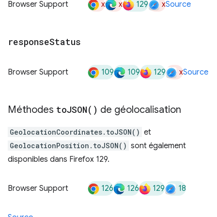
x
x
129
x
Browser Support
Source
response
Status
109
109
129
x
Browser Support
Source
Méthodes
to
JSON(
)
de géolocalisation
GeolocationCoordinates.toJSON()
et
GeolocationPosition.toJSON()
sont également
disponibles dans Firefox 129.
126
126
129
18
Browser Support