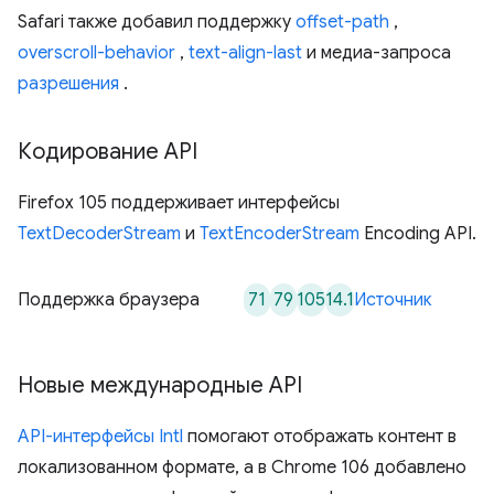
Safari также добавил поддержку
offset-path
,
overscroll-behavior
,
text-align-last
и медиа-запроса
разрешения
.
Кодирование API
Firefox 105 поддерживает интерфейсы
TextDecoderStream
и
TextEncoderStream
Encoding API.
71
79
105
14.1
Поддержка браузера
Источник
Новые международные API
API-интерфейсы Intl
помогают отображать контент в
локализованном формате, а в Chrome 106 добавлено