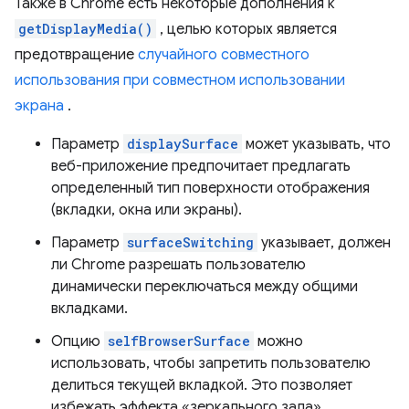
Также в Chrome есть некоторые дополнения к
getDisplayMedia()
, целью которых является
предотвращение
случайного совместного
использования при совместном использовании
экрана
.
Параметр
displaySurface
может указывать, что
веб-приложение предпочитает предлагать
определенный тип поверхности отображения
(вкладки, окна или экраны).
Параметр
surfaceSwitching
указывает, должен
ли Chrome разрешать пользователю
динамически переключаться между общими
вкладками.
Опцию
selfBrowserSurface
можно
использовать, чтобы запретить пользователю
делиться текущей вкладкой. Это позволяет
избежать эффекта «зеркального зала».