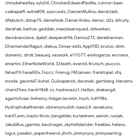
chrisdwheatley, xylo04, ChristianEdwardPadilla, connor-baer,
csabapalfi, extra808, sourcediz, DamianMullins, dandclark,
dfabulich, dstop75, danieltxok, Daniel-Kolev, danoc, d2s, altruity,
darahak, bathos, geddski, maxolasersquad, ddworken,
davidvancleve, djabif, deepansh96, Dennis273, derekherman,
DharmenderRajput, diekus, Dimas-e63s, ApplY3D, krutoo, dmh,
domenic, drott, beauxq, vezwork, e111077, emiliogarza, ericvera,
emartini, EtherNoteWorld, 32teeth, evantd, Krutsch, piuccio,
fahad19, Faisal50x, Fiszcz, Firerug, FMJansen, franktopel, xfq,
mvsde, gavin667, kuhel, Guilospanck, devsnek, gernberg, Haroenv,
charisTheo, harsh1868-zz, hashimaziz1, Hatlen, drakang4,
agentofuser, limhenry, HolgerJeromin, hoch, hdf1986,
Hydrophobefireman, idorenyinudoh, IsaacLK, iamakulov,
IvanFLeon, Ivaylo-Kirov, jtangelder, kurtextrem, sairion, runjak,
JakubKus, jgentes, beutnagel, JayHoltslander, freakles, halans,
logut, jyasskin, jespertheend, jihchi, jimmynyny, jimmywarting,