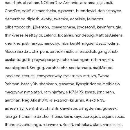
paul-hph, abraham, NOtherDev, Armanio, arskama, cljazouli,
ChezFre, coliff, clemenshelm, djpowers, buondevid, denisstasyev,
demershov, dipiash, ekafyi, twerske, ecarlisle, felixarntz,
gilbertococchi, j2kenton, josevarghese, joycetoh8, kevinfarrugia,
thinkverse, leettaylor, Leland, lucalves, nondebug, MattiasBuelens,
knenkne, justmarkup, mmocny, mbarker84, miguelfdezc, rottina,
MoosaSaadat, charpeni, patrickhlauke, meistudioli, gangsthub,
psalaets, gurtt, prajwalpoojary, richardcarrigan, rishi-raj-jain,
caaatisgood, Snugug, zarahzachz, scottaohara, maliMirkec,
lacolaco, tcoustil, tonypconway, travisricks, mrtuvn, Twaha-
Rahman, bercly0b, shapkarin, gswetha, ilyaspiridonov, mdiblasio,
meggynw, nimajafari, raminjafary, sl1673495, sxyazi, jonchenn,
aardrian, NegiAkash890, aleksandr-kiliushin, Alex61NN5,
asheerrizvi, cehfisher, chrishtr, davelab6, dangdennis, guiseek,
junaga, hchiam, adactio, Theiaz, kara, kaycebasques, equinusocio,
theneekz, phulengo, robnyman, RoelN, imteekay, ulan, anniesullie,