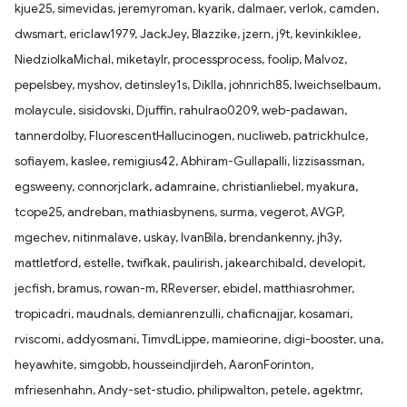
kjue25, simevidas, jeremyroman, kyarik, dalmaer, verlok, camden,
dwsmart, ericlaw1979, JackJey, Blazzike, jzern, j9t, kevinkiklee,
NiedziolkaMichal, miketaylr, processprocess, foolip, Malvoz,
pepelsbey, myshov, detinsley1s, Diklla, johnrich85, lweichselbaum,
molaycule, sisidovski, Djuffin, rahulrao0209, web-padawan,
tannerdolby, FluorescentHallucinogen, nucliweb, patrickhulce,
sofiayem, kaslee, remigius42, Abhiram-Gullapalli, lizzisassman,
egsweeny, connorjclark, adamraine, christianliebel, myakura,
tcope25, andreban, mathiasbynens, surma, vegerot, AVGP,
mgechev, nitinmalave, uskay, IvanBila, brendankenny, jh3y,
mattletford, estelle, twifkak, paulirish, jakearchibald, developit,
jecfish, bramus, rowan-m, RReverser, ebidel, matthiasrohmer,
tropicadri, maudnals, demianrenzulli, chaficnajjar, kosamari,
rviscomi, addyosmani, TimvdLippe, mamieorine, digi-booster, una,
heyawhite, simgobb, housseindjirdeh, AaronForinton,
mfriesenhahn, Andy-set-studio, philipwalton, petele, agektmr,