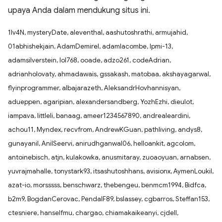
upaya Anda dalam mendukung situs ini.
1Iv4N, mysteryDate, aleventhal, aashutoshrathi, armujahid,
01abhishekjain, AdamDemirel, adamlacombe, lpmi-13,
adamsilverstein, lol768, ooade, adzo261, codeAdrian,
adrianholovaty, ahmadawais, gssakash, matobaa, akshayagarwal,
flyinprogrammer, albajarazeth, AleksandrHovhannisyan,
adueppen, agaripian, alexandersandberg, YozhEzhi, dieulot,
iampava, littleli, banaag, ameer1234567890, andrealeardini,
achou11, Myndex, recvfrom, AndrewKGuan, pathliving, andys8,
gunayanil, AnilSeervi, anirudhganwal06, helloankit, agcolom,
antoinebisch, atjn, kulakowka, anusmitaray, zuoaoyuan, arnabsen,
yuvrajmahalle, tonystark93, itsashutoshhans, avisionx, AymenLoukil,
azat-io, morsssss, benschwarz, thebengeu, benmcm1994, Bidfca,
b2m9, BogdanCerovac, PendalF89, bslassey, cgbarros, Steffan153,
ctesniere, hanselfmu, chargao, chiamakaikeanyi, cjdell,