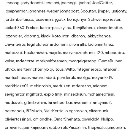
jimoong, jodydonetti, lencioni, joemcgill, jschaf, JoelGritter,
josepharhar, johannes-weber, johnapost, Scoutan, jimper, justjonty,
jordanbertasso, joseearias, jgutix, konojunya, Schweinepriester,
kailash360, Prokos, kasra-pak, kyliau, KenjiBaheux, dosentmatter,
lozandier, kidonng, klyok, koto, irori, dbaron, lakbychance,
DawnGate, legilioli, leonardomerlin, lionralfs, luciomartinez,
mahozad, houkanshan, majido, maxymczech, mnjit20, mbeaudru,
valse, mdecorte, markpalfreeman, mvogelgesang, GameRuiner,
ultrox, martenrichter, ybiquitous, Wilto, mtsgeneroso, mfalken,
mattschlosser, mauriciabad, penderuk, maxlgu, mayankkt9,
starkblaze01, mebinrobin, meduzen, mderazon, micnem,
sevignator, mgifford, exploitmik, minseoksuh, mohamedfasil,
mudssrali, gitmibrahim, laranhee, budavariam, nancymic2,
nairnandu, I82Much, NielsKersic, olegsorokin, oliverdunk,
oliviertassinari, omlondhe, OmarShehata, osvaldoM, Nullpo,
pnavarrc, pankajmouriya, pborreli, Pascalmh, thepassle, pmeenan,