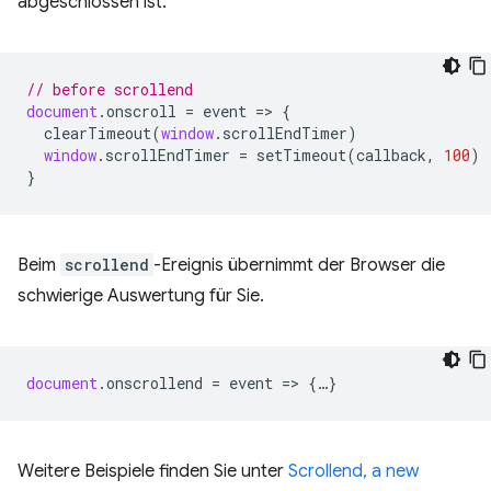
abgeschlossen ist.
// before scrollend
document
.
onscroll
=
event
=
>
{
clearTimeout
(
window
.
scrollEndTimer
)
window
.
scrollEndTimer
=
setTimeout
(
callback
,
100
)
}
Beim
scrollend
-Ereignis übernimmt der Browser die
schwierige Auswertung für Sie.
document
.
onscrollend
=
event
=
>
{
…
}
Weitere Beispiele finden Sie unter
Scrollend, a new