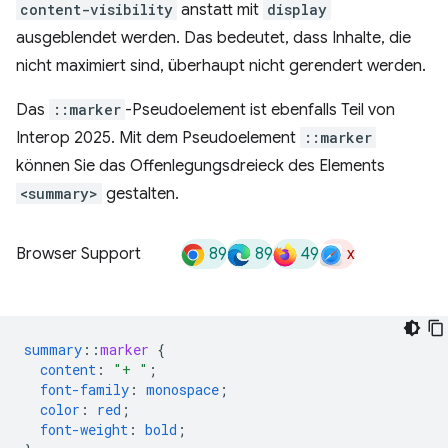
content-visibility
anstatt mit
display
ausgeblendet werden. Das bedeutet, dass Inhalte, die
nicht maximiert sind, überhaupt nicht gerendert werden.
Das
::marker
-Pseudoelement ist ebenfalls Teil von
Interop 2025. Mit dem Pseudoelement
::marker
können Sie das Offenlegungsdreieck des Elements
<summary>
gestalten.
89
89
49
x
Browser Support
summary
::
marker
{
content
:
"+ "
;
font-family
:
monospace
;
color
:
red
;
font-weight
:
bold
;