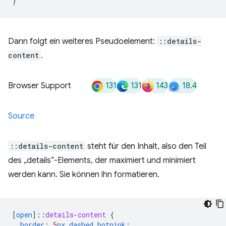
}
Dann folgt ein weiteres Pseudoelement:
::details-
content
.
131
131
143
18.4
Browser Support
Source
::details-content
steht für den Inhalt, also den Teil
des „details“-Elements, der maximiert und minimiert
werden kann. Sie können ihn formatieren.
[
open
]
::
details-content
{
border
:
5
px
dashed
hotpink
;