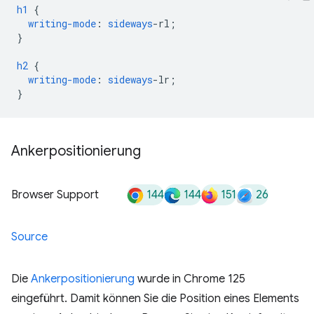
h1
{
writing-mode
:
sideways
-
rl
;
}
h2
{
writing-mode
:
sideways
-
lr
;
}
Ankerpositionierung
144
144
151
26
Browser Support
Source
Die
Ankerpositionierung
wurde in Chrome 125
eingeführt. Damit können Sie die Position eines Elements