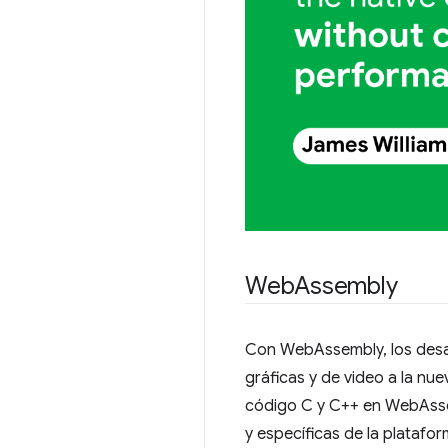
Web
Assembly
Con WebAssembly, los desar
gráficas y de video a la nu
código C y C++ en WebAsse
y específicas de la platafo