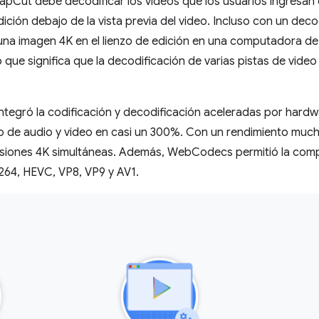
CapCut debe decodificar los videos que los usuarios ingresan 
dición debajo de la vista previa del video. Incluso con un de
una imagen 4K en el lienzo de edición en una computadora de
 que significa que la decodificación de varias pistas de vide
ntegró la codificación y decodificación aceleradas por hardwa
o de audio y video en casi un 300%. Con un rendimiento mu
isiones 4K simultáneas. Además, WebCodecs permitió la comp
64, HEVC, VP8, VP9 y AV1.