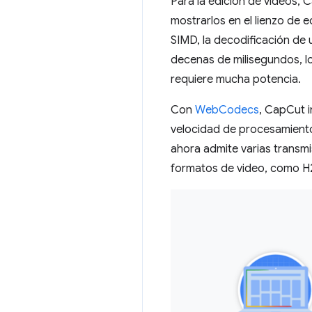
Para la edición de videos, 
mostrarlos en el lienzo de e
SIMD, la decodificación de 
decenas de milisegundos, lo
requiere mucha potencia.
Con
WebCodecs
, CapCut i
velocidad de procesamient
ahora admite varias transm
formatos de video, como H2