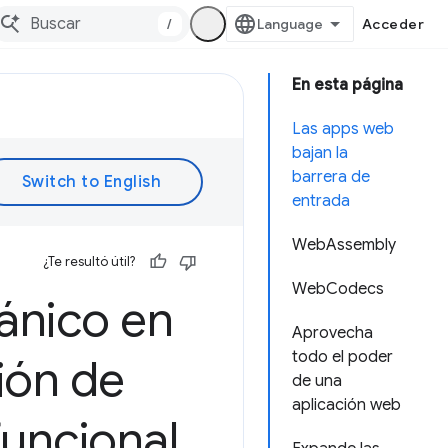
/
Acceder
En esta página
Las apps web
bajan la
barrera de
entrada
WebAssembly
¿Te resultó útil?
WebCodecs
ánico en
Aprovecha
todo el poder
ión de
de una
aplicación web
uncional