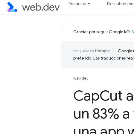
Recursos
Descubrimien
Gracias por seguir Google I/O.
M
Google u
preferido. Las traducciones rea
web.dev
Cap
Cut a
un 83% a 
una app 