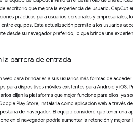
, el equipo de CapCut invirtió en el desarrollo de una aplic
 escritorio que mejora la experiencia del usuario. CapCut en 
ciones prácticas para usuarios personales y empresariales, lo 
 entre equipos. Esta actualización permite a los usuarios acc
nte desde su navegador preferido, lo que brinda una experien
 la barrera de entrada
n web para brindarles a sus usuarios más formas de acceder 
ps para dispositivos móviles existentes para Android y iOS.
arios elijan la plataforma que mejor funcione para ellos, ya s
Google Play Store, instalarla como aplicación web a través d
 pestaña del navegador. El equipo consideró que tener una
ione en el navegador podría aumentar la retención y mejorar l