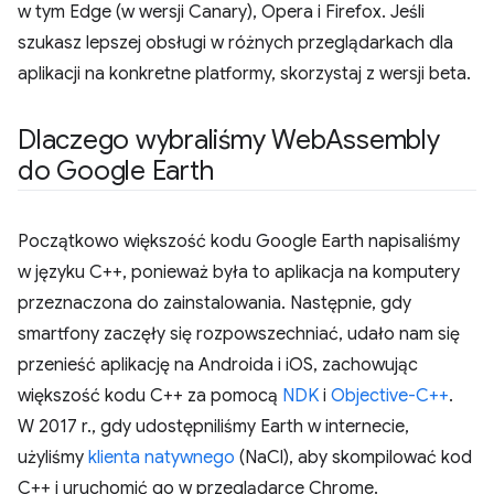
w tym Edge (w wersji Canary), Opera i Firefox. Jeśli
szukasz lepszej obsługi w różnych przeglądarkach dla
aplikacji na konkretne platformy, skorzystaj z wersji beta.
Dlaczego wybraliśmy Web
Assembly
do Google Earth
Początkowo większość kodu Google Earth napisaliśmy
w języku C++, ponieważ była to aplikacja na komputery
przeznaczona do zainstalowania. Następnie, gdy
smartfony zaczęły się rozpowszechniać, udało nam się
przenieść aplikację na Androida i iOS, zachowując
większość kodu C++ za pomocą
NDK
i
Objective-C++
.
W 2017 r., gdy udostępniliśmy Earth w internecie,
użyliśmy
klienta natywnego
(NaCl), aby skompilować kod
C++ i uruchomić go w przeglądarce Chrome.