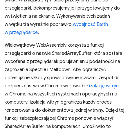
świat. W związku z tym stale przesyłamy dane do
przeglądarki, dekompresujemy je i przygotowujemy do
wyświetlenia na ekranie. Wykonywanie tych zadań
w wątku tła wyraźnie poprawiło
wydajność Earth
w przeglądarce
.
Wielowątkowy WebAssembly korzysta z funkcji
przeglądarki o nazwie SharedArrayBuffer, która została
wycofana z przeglądarek po ujawnieniu podatności na
zagrożenia Spectre i Meltdown. Aby ograniczyć
potencjalne szkody spowodowane atakami, zespół ds.
bezpieczeństwa w Chrome wprowadził
izolację witryn
w Chrome na wszystkich systemach operacyjnych na
komputery. Izolacja witryn ogranicza każdy proces
renderowania do dokumentów z jednej witryny. Dzięki tej
funkcji zabezpieczającej Chrome ponownie włączył
SharedArrayBuffer na komputerach. Umożliwiło to