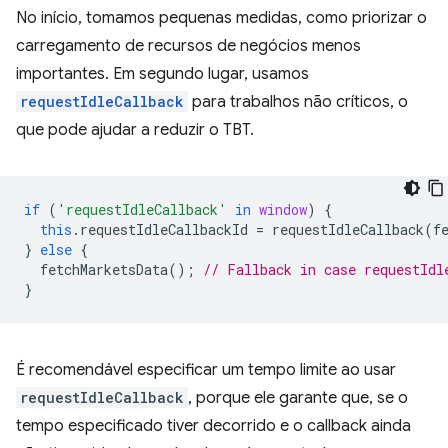
No início, tomamos pequenas medidas, como priorizar o
carregamento de recursos de negócios menos
importantes. Em segundo lugar, usamos
requestIdleCallback
para trabalhos não críticos, o
que pode ajudar a reduzir o TBT.
if
(
'requestIdleCallback'
in
window
)
{
this
.
requestIdleCallbackId
=
requestIdleCallback
(
f
}
else
{
fetchMarketsData
();
// Fallback in case requestIdl
}
É recomendável especificar um tempo limite ao usar
requestIdleCallback
, porque ele garante que, se o
tempo especificado tiver decorrido e o callback ainda