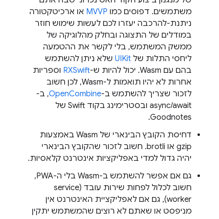
של מנגנון ביצוע הקוד האסינכרוני שבה אתם
משתמשים. דפוסים כמו
MVVP
או ארכיטקטורה
ניתנת-להרכבה יעזרו לכם לעשות שימוש חוזר
במודלים של התצוגה ובחלק מהלוגיקה של
ממשק המשתמש, בלי לקשר את ההטמעה
ליחסי התלות של
UIKit
שלא ניתן להשתמש
בהם עם Wasm. יכול להיות ש-
RXSwift
וספריות
אחרות לא יהיו תואמות ל-Wasm, לכן חשוב
לזכור שצריך להשתמש ב-
OpenCombine
, ב-
async/await ובסטרימינג בקוד Swift של
Goodnotes.
דחיסת הקובץ הבינארי של Wasm באמצעות
gzip או brotli. חשוב לזכור שהקובץ הבינארי
יהיה גדול למדי באפליקציות אינטרנט קלאסיות.
גם אם אפשר להשתמש ב-Wasm בלי ה-PWA,
חשוב לכלול לפחות שירות עובד (service
worker), גם אם לאפליקציית האינטרנט אין
מניפסט או שאתם לא רוצים שהמשתמש יתקין