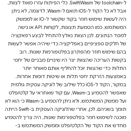
ל-toolchain של SwiftWasm. כלי הפיתוח עזרו מאוד לצוות,
אבל לא כל הקוד ל-iOS תואם ל-Wasm. לדוגמה, לא ניתן
היה לעשות שימוש חוזר בקוד שקשור ל-IO או לממשק
המשתמש, כמו הטמעת תצוגות, לקוחות API או גישה
למסד הנתונים. לכן הצוות נאלץ להתחיל לבצע רפאקציה
של חלקים ספציפיים באפליקציה כדי שיהיה אפשר לעשות
בהם שימוש חוזר מהפתרון בפלטפורמות שונות. רוב
בקשות העריכה שהצוות יצר היו שינויים מבניים של יחסי
התלות כדי שהצוות יוכל להחליף אותם מאוחר יותר
באמצעות הזרקת יחסי תלות או שיטות דומות אחרות.
במקור, הקוד ל-iOS כלל שילוב של לוגיקה עסקית גולמית
שאפשר להטמיע ב-Wasm, עם קוד שאחראי על קלט/פלט
ועל ממשק המשתמש, ולא ניתן להטמיע ב-Wasm כי הוא לא
תומך בשניהם. לכן, אחרי שהלוגיקה העסקית ב-Swift הייתה
מוכנה לשימוש חוזר בפלטפורמות שונות, היה צריך להטמיע
מחדש את הקוד של הקלט/פלט וממשק המשתמש ב-