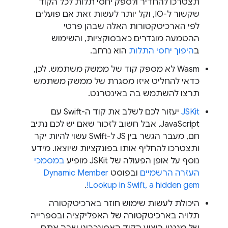
תצטרכו להחדיר ולספק יחסי תלות לכל הקוד
שקשור ל-IO, וקל יותר לעשות זאת אם פועלים
לפי הארכיטקטורות האלה שבהן פרטי
ההטמעה מוגדרים כאבסוקציות, והשימוש
ב
היפוך יחסי התלות
הוא נרחב.
Wasm לא מספק קוד של ממשק משתמש. לכן,
כדאי להחליט איזו מסגרת של ממשק משתמש
תרצו להשתמש בה באינטרנט.
JSKit
יעזור לכם לשלב את קוד ה-Swift עם
JavaScript, אבל חשוב לזכור שאם יש לכם נתיב
חם, מעבר הגשר בין JS ל-Swift עשוי להיות יקר
ותצטרכו להחליף אותו בפונקציות שיוצאו. מידע
נוסף על אופן הפעולה של JSKit מופיע
במסמכי
העזרה הרשמיים
ובפוסט
Dynamic Member
.
Lookup in Swift, a hidden gem!
היכולת לעשות שימוש חוזר בארכיטקטורה
תלויה בארכיטקטורה של האפליקציה ובספרייה