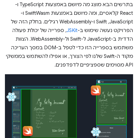
בתרשים הבא מוצג מה מיושם באמצעות TypeScript ו-
React קלאסיים, ומה מיושם באמצעות SwiftWasm ו-
JavaScript,‏ Swift ו-WebAssembly רגילים. בחלק הזה של
הפרויקט נעשה שימוש ב-
JSKit
, ספרייה של יכולת פעולה
הדדית ב-JavaScript ל-Swift ול-WebAssembly. הצוות
משתמש בספרייה הזו כדי לטפל ב-DOM במסך העריכה
מקוד ה-Swift שלנו לפי הצורך, או אפילו להשתמש בממשקי
API מסוימים שספציפיים לדפדפנים.