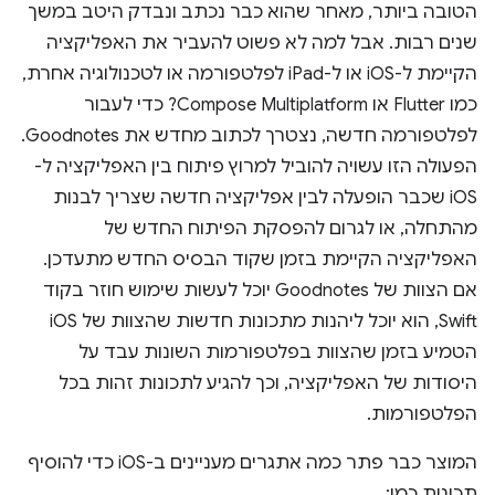
הטובה ביותר, מאחר שהוא כבר נכתב ונבדק היטב במשך
שנים רבות. אבל למה לא פשוט להעביר את האפליקציה
הקיימת ל-iOS או ל-iPad לפלטפורמה או לטכנולוגיה אחרת,
כמו Flutter או Compose Multiplatform? כדי לעבור
לפלטפורמה חדשה, נצטרך לכתוב מחדש את Goodnotes.
הפעולה הזו עשויה להוביל למרוץ פיתוח בין האפליקציה ל-
iOS שכבר הופעלה לבין אפליקציה חדשה שצריך לבנות
מהתחלה, או לגרום להפסקת הפיתוח החדש של
האפליקציה הקיימת בזמן שקוד הבסיס החדש מתעדכן.
אם הצוות של Goodnotes יוכל לעשות שימוש חוזר בקוד
Swift, הוא יוכל ליהנות מתכונות חדשות שהצוות של iOS
הטמיע בזמן שהצוות בפלטפורמות השונות עבד על
היסודות של האפליקציה, וכך להגיע לתכונות זהות בכל
הפלטפורמות.
המוצר כבר פתר כמה אתגרים מעניינים ב-iOS כדי להוסיף
תכונות כמו: