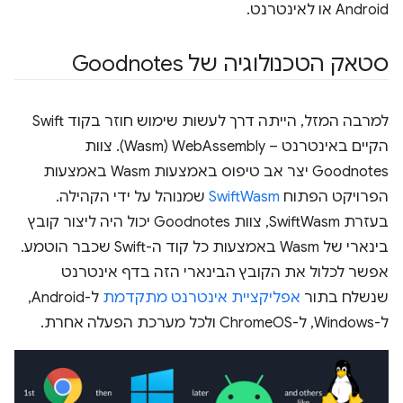
Android או לאינטרנט.
סטאק הטכנולוגיה של Goodnotes
למרבה המזל, הייתה דרך לעשות שימוש חוזר בקוד Swift
הקיים באינטרנט – WebAssembly‏ (Wasm). צוות
Goodnotes יצר אב טיפוס באמצעות Wasm באמצעות
הפרויקט הפתוח
SwiftWasm
שמנוהל על ידי הקהילה.
בעזרת SwiftWasm, צוות Goodnotes יכול היה ליצור קובץ
בינארי של Wasm באמצעות כל קוד ה-Swift שכבר הוטמע.
אפשר לכלול את הקובץ הבינארי הזה בדף אינטרנט
שנשלח בתור
אפליקציית אינטרנט מתקדמת
ל-Android,
ל-Windows, ל-ChromeOS ולכל מערכת הפעלה אחרת.