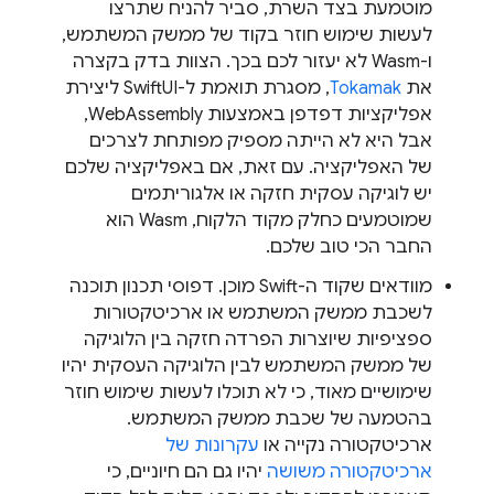
מוטמעת בצד השרת, סביר להניח שתרצו
לעשות שימוש חוזר בקוד של ממשק המשתמש,
ו-Wasm לא יעזור לכם בכך. הצוות בדק בקצרה
את
Tokamak
, מסגרת תואמת ל-SwiftUI ליצירת
אפליקציות דפדפן באמצעות WebAssembly,
אבל היא לא הייתה מספיק מפותחת לצרכים
של האפליקציה. עם זאת, אם באפליקציה שלכם
יש לוגיקה עסקית חזקה או אלגוריתמים
שמוטמעים כחלק מקוד הלקוח, Wasm הוא
החבר הכי טוב שלכם.
מוודאים שקוד ה-Swift מוכן. דפוסי תכנון תוכנה
לשכבת ממשק המשתמש או ארכיטקטורות
ספציפיות שיוצרות הפרדה חזקה בין הלוגיקה
של ממשק המשתמש לבין הלוגיקה העסקית יהיו
שימושיים מאוד, כי לא תוכלו לעשות שימוש חוזר
בהטמעה של שכבת ממשק המשתמש.
ארכיטקטורה נקייה או
עקרונות של
ארכיטקטורה משושה
יהיו גם הם חיוניים, כי