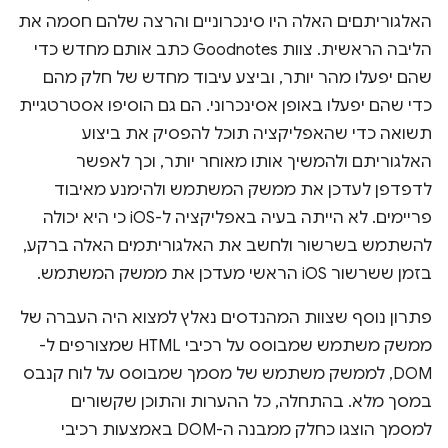
האלגוריתםים האלה היו סינכרוניים והרצה שלהם חסמה את
הליבה הראשית. צוות Goodnotes כתב אותם מחדש כדי
שהם יפעלו מהר יותר, וביצע עיבוד מחדש של חלק מהם
כדי שהם יפעלו באופן אסינכרוני. הם גם הוסיפו אסטרטגיית
תשואה כדי שהאפליקציה תוכל להפסיק את ביצוע
האלגוריתם ולהמשיך אותו מאוחר יותר, וכך לאפשר
לדפדפן לעדכן את ממשק המשתמש ולהימנע מאיבוד
פריימים. לא הייתה בעיה באפליקציה ל-iOS כי היא יכולה
להשתמש בשרשור ולחשב את האלגוריתמים האלה ברקע,
בזמן ששרשור iOS הראשי מעדכן את ממשק המשתמש.
פתרון נוסף שצוות המהנדסים נאלץ למצוא היה העברה של
ממשק משתמש שמבוסס על רכיבי HTML שמצורפים ל-
DOM, לממשק משתמש של מסמך שמבוסס על לוח קנבס
במסך מלא. בהתחלה, כל ההערות והתוכן שקשורים
למסמך הוצגו כחלק ממבנה ה-DOM באמצעות רכיבי