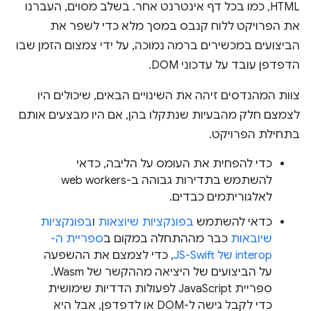
HTML, כמו בכל דף אינטרנט אחר. בשלב מסוים, העברנו
את הפרויקט ללוח קנבס במסך מלא כדי לשפר את
הביצועים במכשירים ברמה נמוכה, על ידי צמצום הזמן שבו
הדפדפן עובד על עדכוני DOM.
צוות המהנדסים זיהה את השינויים הבאים, שיכולים היו
לצמצם חלק מהבעיות שנתקלו בהן, אם היו מבצעים אותם
בתחילת הפרויקט.
כדי להפחית את העומס על הליבה, כדאי
להשתמש בתדירות גבוהה ב-web workers
לאלגוריתמים כבדים.
כדאי להשתמש
בפונקציות שיוצאות
ו
בפונקציות
שיובאות
כבר מההתחלה במקום ב
ספריית ה-
interop של JS-Swift
, כדי לצמצם את ההשפעה
על הביצועים של היציאה מההקשר של Wasm.
ספריית JavaScript לפעולות הדדיות שימושית
כדי לקבל גישה ל-DOM או לדפדפן, אבל היא