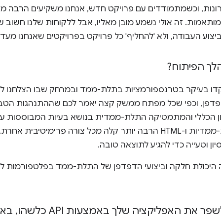
תרונות, וכשמתמודדים עם פרויקט חדש, אנחנו משקיעים הרבה 
ותאמות. זה אולי נשמע מובן מאליו, אבל ללקוחות שלנו חשוב ש
צוע העבודה, ולא 'להחליף' כל פרויקט בפרויקטים שאנחנו מעדי
ך הפיתוח?
דפן, וכפי שכל מפתח ממשק קצה יאמר לכם שההתנהגות הטבע
גנון הכללי והמתמטיקה התלת-ממדית בנושא בעיות המבוססות על
בניית קובייה עם המרות תלת-ממדיות ו-HTML הרבה יותר קלה מכל צורה פר
יון וטעייה כדי להגיע לתוצאה טובה.
 היכולת חלקה וביצועי הדפדפן של התלת-ממד בפלטפורמות לני
 את האפליקציה שלך באמצעות API כלשהו
,
באי