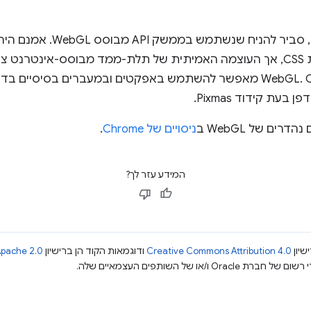
HTML בתלת-ממד באמצעות CSS, אך העוצמה האמיתית של תלת-ממד מבוסס-אינטר
עם האצת חומרה, כגון WebGL. CSS 3D מאפשר להשתמש באפקטים ובמעברים ב
עת קידוד Pixmas.
ניסויים של Chrome
.
המידע עזר לך?
שיון
Creative Commons Attribution 4.0
ודוגמאות הקוד הן ברישיון
pache 2.0