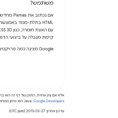
משתמש?
קיימת מגבלה על ביצועי הדפדפן ב
Google מציגה כמה פרויקטים נהדרים של WebGL ב
אלא אם צוין אחרת, התוכן של דף זה הוא ברי
Google Developers‏
.‏ Java הוא סימן מסחרי רשום של חברת Oracle ו/או של השותפים העצמאיים שלה.
עדכון אחרון: 2015-03-27 (שעון UTC).