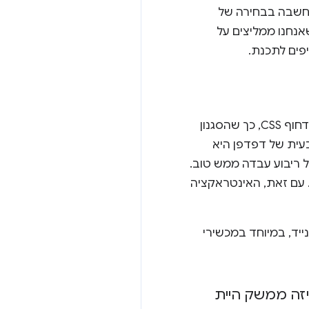
מחשבה בבחירה של
אנחנו ממליצים על
פים לתכנת.
אני חושב שעם Pixmas התמקדו בעיקר בטרנספורמציות בתלת-ממד ובמרחק שבו הצלחנו לדחוף CSS, כך שהסגנון
ית של דפדפן היא
 ריבוע עבדה ממש טוב.
ימיטיבית אחרת. עם זאת, האינטראקציה
יד, במיוחד במכשירי
זה ממשק היית