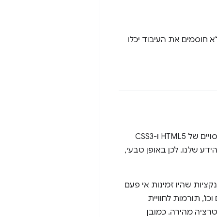
תי מדובר בהדגמה, מספר כותרות מטמון ספציפיות בנכסים וב-JavaScript שלא חוסמים את העיבוד יכלו
, אנחנו כבר לא תומכים בפרסום של אתרים רספונסיביים ולניידים. Pixmas כתוצאה מניסויים של HTML5 ו-CSS3
דע שלנו. לכן באופן טבעי,
קציות שהיו זמינות אי פעם
ו', תורמות לחוויית
רציה מהירה. כמובן