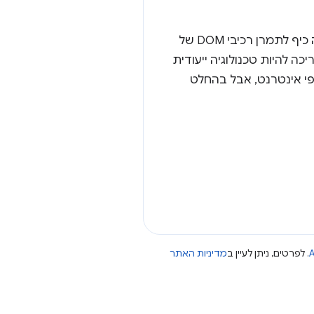
אם נכתוב את Pixmas מחדש, סביר להניח שנשתמש בממשק API מבוסס WebGL. אמנם היה כיף לתמרן רכיבי DOM של
נט צריכה להיות טכנולוגיה ייעודית
סיסיים בדפי אינטרנט, אבל בהחלט
A
. לפרטים, ניתן לעיין ב
מדיניות האתר