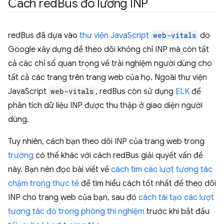
Cách red
Bus đo lường INP
redBus đã dựa vào
thư viện JavaScript
web-vitals
do
Google xây dựng để theo dõi không chỉ INP mà còn tất
cả các chỉ số quan trọng về trải nghiệm người dùng cho
tất cả các trang trên trang web của họ. Ngoài thư viện
JavaScript
web-vitals
, redBus còn sử dụng
ELK
để
phân tích dữ liệu INP được thu thập ở giao diện người
dùng.
Tuy nhiên, cách bạn theo dõi INP của trang web trong
trường
có thể khác với cách redBus giải quyết vấn đề
này. Bạn nên đọc bài viết về
cách tìm các lượt tương tác
chậm trong thực tế
để tìm hiểu cách tốt nhất để theo dõi
INP cho trang web của bạn, sau đó
cách tái tạo các lượt
tương tác đó trong phòng thí nghiệm
trước khi bắt đầu