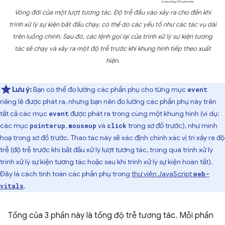
Vòng đời của một lượt tương tác. Độ trễ đầu vào xảy ra cho đến khi
trình xử lý sự kiện bắt đầu chạy, có thể do các yếu tố như các tác vụ dài
trên luồng chính. Sau đó, các lệnh gọi lại của trình xử lý sự kiện tương
tác sẽ chạy và xảy ra một độ trễ trước khi khung hình tiếp theo xuất
hiện.
Lưu ý:
Bạn có thể đo lường các phần phụ cho từng mục
event
riêng lẻ được phát ra, nhưng bạn nên đo lường các phần phụ này trên
tất cả các mục
được phát ra trong cùng một khung hình (ví dụ:
event
các mục
,
và
trong sơ đồ trước), như minh
pointerup
mouseup
click
hoạ trong sơ đồ trước. Thao tác này sẽ xác định chính xác vị trí xảy ra độ
trễ (độ trễ trước khi bắt đầu xử lý lượt tương tác, trong quá trình xử lý
trình xử lý sự kiện tương tác hoặc sau khi trình xử lý sự kiện hoàn tất).
Đây là cách tính toán các phần phụ trong
thư viện JavaScript
web-
.
vitals
Tổng của 3 phần này là tổng độ trễ tương tác. Mỗi phần