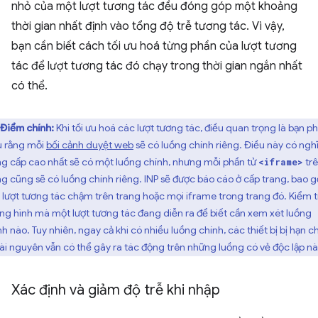
nhỏ của một lượt tương tác đều đóng góp một khoảng
thời gian nhất định vào tổng độ trễ tương tác. Vì vậy,
bạn cần biết cách tối ưu hoá từng phần của lượt tương
tác để lượt tương tác đó chạy trong thời gian ngắn nhất
có thể.
Điểm chính:
Khi tối ưu hoá các lượt tương tác, điều quan trọng là bạn ph
u rằng mỗi
bối cảnh duyệt web
sẽ có luồng chính riêng. Điều này có nghĩ
ng cấp cao nhất sẽ có một luồng chính, nhưng mỗi phần tử
tr
<iframe>
ng cũng sẽ có luồng chính riêng. INP sẽ được báo cáo ở cấp trang, bao 
 lượt tương tác chậm trên trang hoặc mọi iframe trong trang đó. Kiểm t
ng hình mà một lượt tương tác đang diễn ra để biết cần xem xét luồng
nh nào. Tuy nhiên, ngay cả khi có nhiều luồng chính, các thiết bị bị hạn c
tài nguyên vẫn có thể gây ra tác động trên những luồng có vẻ độc lập nà
Xác định và giảm độ trễ khi nhập