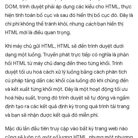
DOM, trình duyệt phải áp dụng các kiểu cho HTML, thực
hiện tính toán bố cục và sau đó hiển thị bố cục đó. Đây là
chi phí không thể tránh khỏi, nhưng
cách
bạn hiển thị
HTML mới là điều quan trọng.
Khi máy chủ gửi HTML, HTML sẽ đến trình duyệt dưới
dạng một luồng. Truyền phát trực tiếp có nghĩa là phản
hồi HTML từ máy chủ đang đến theo từng khối. Trình
duyệt tối ưu hoá cách xử lý luồng bằng cách phân tích
cú pháp tăng dần các khối của luồng đó khi chúng đến
và kết xuất từng khối một. Đây là một hoạt động tối ưu
hoá hiệu suất, trong đó trình duyệt sẽ tự động và ngầm
định tạo ra các kết quả định kỳ trong quá trình tải trang
và bạn sẽ nhận được kết quả đó miễn phí.
Mặc dù lần đầu tiên truy cập vào bất kỳ trang web nào
cũng sẽ luôn có
một số
lượng HTML, nhưng một phương