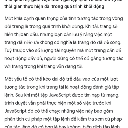
thời gian thực hiện dài trong quá trình khởi động
Một khía cạnh quan trọng của tính tương tác trong vòng
đời trang là trong quá trình khởi động. Khi tải, trang sẽ
hiển thị ban đầu, nhưng bạn cần lưu ý rằng việc một
trang đã
hiển thị
không có nghĩa là trang đó đã
tải
xong.
Tuỳ thuộc vào số lượng tài nguyên mà một trang cần để
hoạt động đầy đủ, người dùng có thể cố gắng tương tác
với trang trong khi trang vẫn đang tải.
Một yếu tố có thể kéo dài độ trễ đầu vào của một lượt
tương tác trong khi trang tải là hoạt động đánh giá tập
lệnh. Sau khi một tệp JavaScript được tìm nạp từ mạng,
trình duyệt vẫn phải thực hiện một số việc trước khi
JavaScript đó có thể chạy; những việc này bao gồm
phân tích cú pháp một tập lệnh để kiểm tra xem cú pháp
của tập lệnh đó có hợp lệ hay không, biên dịch tập lệnh