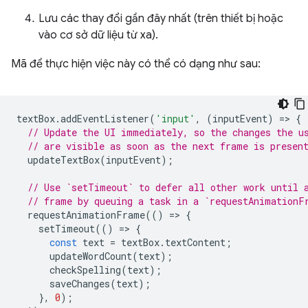
Lưu các thay đổi gần đây nhất (trên thiết bị hoặc
vào cơ sở dữ liệu từ xa).
Mã để thực hiện việc này có thể có dạng như sau:
textBox
.
addEventListener
(
'input'
,
(
inputEvent
)
=
>
{
// Update the UI immediately, so the changes the u
// are visible as soon as the next frame is presen
updateTextBox
(
inputEvent
);
// Use `setTimeout` to defer all other work until 
// frame by queuing a task in a `requestAnimationF
requestAnimationFrame
(()
=
>
{
setTimeout
(()
=
>
{
const
text
=
textBox
.
textContent
;
updateWordCount
(
text
);
checkSpelling
(
text
);
saveChanges
(
text
);
},
0
);