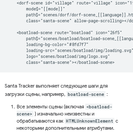
    <dorf-scene id="village" route="village" icon="1f
        mode$="[[mode]]"

        path$="scenes/dorf/dorf-scene_[[language]].ht
        class="santa-scene" allow-page-scrolling></do
    <boatload-scene route="boatload" icon="26f5"

        path$="scenes/boatload/boatload-scene_[[langu
        loading-bg-color="#8fd7f7"

        loading-src="scenes/boatload/img/loading.svg"
        logo="scenes/boatload/img/logo.svg"

Santa Tracker выполняет следующие шаги для
загрузки сцены, например,
boatload-scene
:
Все элементы сцены (включая
<boatload-
scene>
) изначально неизвестны и
обрабатываются как
HTMLUnknownElement
с
некоторыми дополнительными атрибутами.