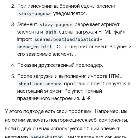
При изменении выбранной сцены элемент
<lazy-pages>
уведомляется.
Элемент
<lazy-pages>
разрешает атрибут
элемента и
path
сцены, загружая HTML-файл
import
scenes/boatload/boatload-
scene_en.html
. Он содержит элемент Polymer и
его зависимые элементы.
Показан дружественный прелоадер.
После загрузки и выполнения импорта HTML
<boatload-scene>
прозрачно преобразуется в
настоящий элемент Polymer, полный
праздничного настроения. 🎄🎉
У этого подхода есть свои проблемы. Например, мы
не хотим включать повторяющиеся веб-компоненты.
Если в двух сценах используется общий элемент,
например
paper-button
, мы удаляем его как часть