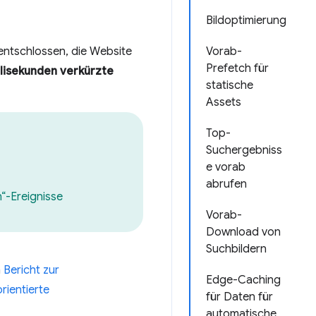
Bildoptimierung
entschlossen, die Website
Vorab-
Prefetch für
llisekunden verkürzte
statische
Assets
Top-
Suchergebniss
e vorab
abrufen
“-Ereignisse
Vorab-
Download von
Suchbildern
m
Bericht zur
Edge-Caching
rientierte
für Daten für
automatische