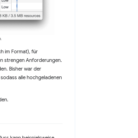
.
h im Format), für
ben strengen Anforderungen.
en. Bisher war der
s, sodass alle hochgeladenen
den.