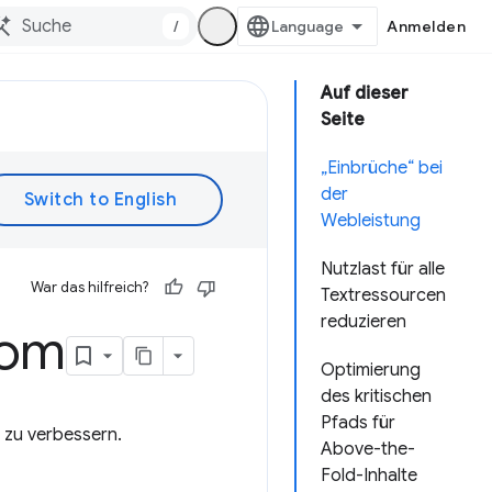
/
Anmelden
Auf dieser
Seite
„Einbrüche“ bei
der
Webleistung
Nutzlast für alle
War das hilfreich?
Textressourcen
reduzieren
om
Optimierung
des kritischen
Pfads für
 zu verbessern.
Above-the-
Fold-Inhalte