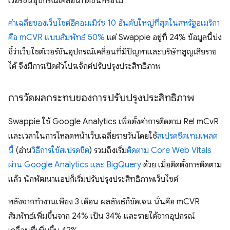
เวอร์ชันอุปกรณ์เคลื่อนที่ดีขึ้นหรือไม่
ค่าเฉลี่ยของเว็บไซต์อีคอมเมิร์ซ 10 อันดับใหญ่ที่สุดในสหรัฐอเมริกา
คือ mCVR แบบสัมพัทธ์ 50%
แต่ Swappie อยู่ที่ 24% ข้อมูลนี้บ่ง
ชี้ว่าเว็บไซต์เวอร์ชันอุปกรณ์เคลื่อนที่มีปัญหาและบริษัทสูญเสียราย
ได้ จึงมีการเปิดตัวโปรเจ็กต์ปรับปรุงประสิทธิภาพ
การวัดผลกระทบของการปรับปรุงประสิทธิภาพ
Swappie ใช้ Google Analytics เพื่อตั้งค่าการติดตาม Rel mCvR
และเวลาในการโหลดหน้าเว็บเฉลี่ยรายวันโดยใช้
สเปรดชีตเทมเพลต
นี้
(อ่าน
วิธีการใช้สเปรดชีต
) รวมถึงเริ่ม
ติดตาม Core Web Vitals
ผ่าน Google Analytics และ BigQuery
ด้วย เมื่อติดตั้งการติดตาม
แล้ว นักพัฒนาแอปก็เริ่มปรับปรุงประสิทธิภาพเว็บไซต์
หลังจากทํางานเพียง 3 เดือน ผลลัพธ์ก็ชัดเจน นั่นคือ mCVR
สัมพัทธ์เพิ่มขึ้นจาก 24% เป็น 34% และรายได้จากอุปกรณ์