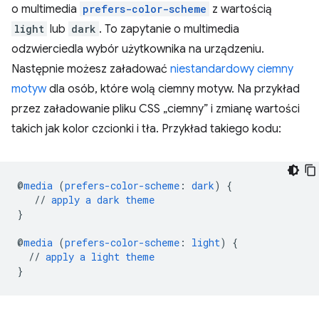
o multimedia
prefers-color-scheme
z wartością
light
lub
dark
. To zapytanie o multimedia
odzwierciedla wybór użytkownika na urządzeniu.
Następnie możesz załadować
niestandardowy ciemny
motyw
dla osób, które wolą ciemny motyw. Na przykład
przez załadowanie pliku CSS „ciemny” i zmianę wartości
takich jak kolor czcionki i tła. Przykład takiego kodu:
@
media
(
prefers-color-scheme
:
dark
)
{
//
apply
a
dark
theme
}
@
media
(
prefers-color-scheme
:
light
)
{
//
apply
a
light
theme
}