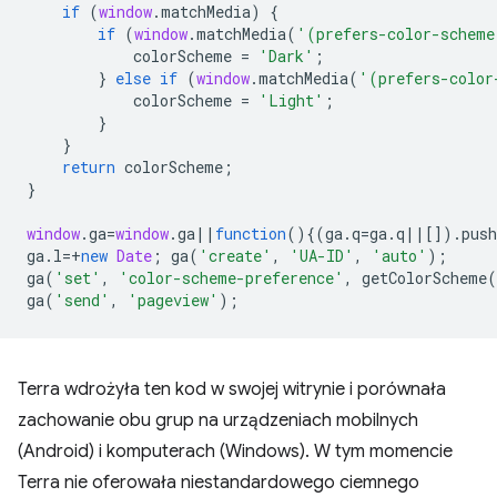
if
(
window
.
matchMedia
)
{
if
(
window
.
matchMedia
(
'(prefers-color-scheme
colorScheme
=
'Dark'
;
}
else
if
(
window
.
matchMedia
(
'(prefers-color
colorScheme
=
'Light'
;
}
}
return
colorScheme
;
}
window
.
ga
=
window
.
ga
||
function
(){(
ga
.
q
=
ga
.
q
||
[]).
push
ga
.
l
=+
new
Date
;
ga
(
'create'
,
'UA-ID'
,
'auto'
);
ga
(
'set'
,
'color-scheme-preference'
,
getColorScheme
(
ga
(
'send'
,
'pageview'
);
Terra wdrożyła ten kod w swojej witrynie i porównała
zachowanie obu grup na urządzeniach mobilnych
(Android) i komputerach (Windows). W tym momencie
Terra nie oferowała niestandardowego ciemnego