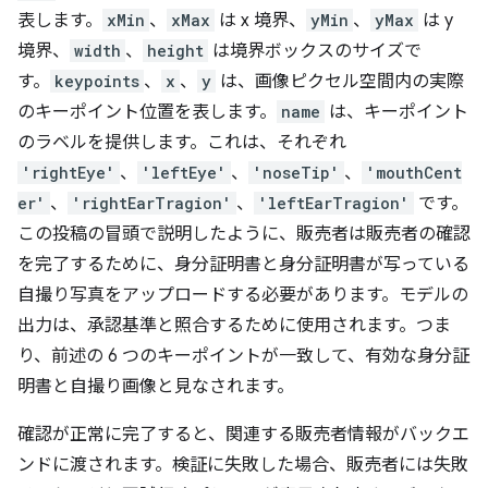
表します。
xMin
、
xMax
は x 境界、
yMin
、
yMax
は y
境界、
width
、
height
は境界ボックスのサイズで
す。
keypoints
、
x
、
y
は、画像ピクセル空間内の実際
のキーポイント位置を表します。
name
は、キーポイント
のラベルを提供します。これは、それぞれ
'rightEye'
、
'leftEye'
、
'noseTip'
、
'mouthCent
er'
、
'rightEarTragion'
、
'leftEarTragion'
です。
この投稿の冒頭で説明したように、販売者は販売者の確認
を完了するために、身分証明書と身分証明書が写っている
自撮り写真をアップロードする必要があります。モデルの
出力は、承認基準と照合するために使用されます。つま
り、前述の 6 つのキーポイントが一致して、有効な身分証
明書と自撮り画像と見なされます。
確認が正常に完了すると、関連する販売者情報がバックエ
ンドに渡されます。検証に失敗した場合、販売者には失敗