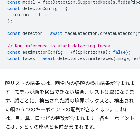
const
model
=
faceDetection
.
SupportedModels
.
MediaPip
const
detectorConfig
=
{
runtime
:
'tfjs'
};
const
detector
=
await
faceDetection
.
createDetector
(
// Run inference to start detecting faces.
const
estimationConfig
=
{
flipHorizontal
:
false
};
const
faces
=
await
detector
.
estimateFaces
(
image
,
es
顔リストの結果には、画像内の各顔の検出結果が含まれま
す。モデルが顔を検出できない場合、リストは空になりま
す。顔ごとに、検出された顔の境界ボックスと、検出され
た顔の 6 つのキーポイントの配列が含まれます。これに
は、目、鼻、口などの特徴が含まれます。各キーポイント
には、x と y の座標と名前が含まれます。