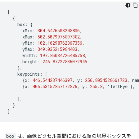
[
{
box
:
{
xMin
:
304.6476503248806
,
xMax
:
502.5079975897382
,
yMin
:
102.16298762367356
,
yMax
:
349.035215984403
,
width
:
197.86034726485758
,
height
:
246.87222836072945
},
keypoints
:
[
{
x
:
446.544237446397
,
y
:
256.8054528661723
,
na
{
x
:
406.53152857172876
,
y
:
255.8
,
"
leftEye
},
...
],
}
]
box
は、画像ピクセル空間における顔の境界ボックスを