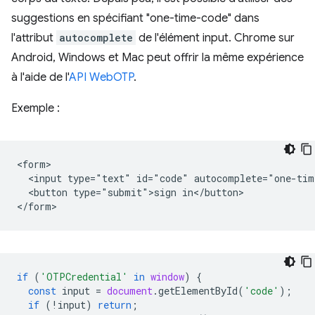
suggestions en spécifiant "one-time-code" dans
l'attribut
autocomplete
de l'élément input. Chrome sur
Android, Windows et Mac peut offrir la même expérience
à l'aide de l'
API WebOTP
.
Exemple :
<form>

  <input type="text" id="code" autocomplete="one-time
  <button type="submit">sign in</button>

if
(
'OTPCredential'
in
window
)
{
const
input
=
document
.
getElementById
(
'code'
);
if
(
!
input
)
return
;