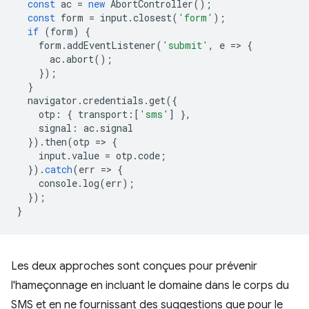
const
ac
=
new
AbortController
();
const
form
=
input
.
closest
(
'form'
);
if
(
form
)
{
form
.
addEventListener
(
'submit'
,
e
=
>
{
ac
.
abort
();
});
}
navigator
.
credentials
.
get
({
otp
:
{
transport
:
[
'sms'
]
},
signal
:
ac
.
signal
}).
then
(
otp
=
>
{
input
.
value
=
otp
.
code
;
}).
catch
(
err
=
>
{
console
.
log
(
err
);
});
}
Les deux approches sont conçues pour prévenir
l'hameçonnage en incluant le domaine dans le corps du
SMS et en ne fournissant des suggestions que pour le