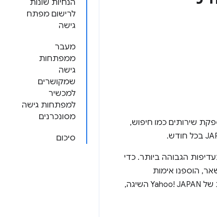
הנחיות שונות
לרישום מפתח
גישה
מעבר
ממפתחות
גישה
שמקושרים
למכשיר
למפתחות גישה
מסונכרנים
תר ביפן, שמספקת שירותים כמו חיפוש,
סיכום
דיפות הגבוהה ביותר. כדי
 בין השאר, הוספנו אימות
באמצעות SMS, תכונת השבתה של סיסמה ומפתחות גישה. במאמר הזה נסביר על התוצאות של Yahoo!‎ JAPAN השיגה,