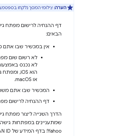
הערה:
צילומי המסך נלקחו בספטמבר 2023. ייתכן שהשירות בפועל ייראה 
דף ההנחיה לרישום מפתח גיש
הבאים:
אין במכשיר שבו אתם
לא רשום שום מפ
או macOS.
המכשיר שבו אתם משת
דף ההנחיה לרישום מפת
הדרך השנייה ליצור מפתח גי
שמתעניינים במפתחות גישה. 
Yahoo! בדף המידע של JAPAN ID, ומשם עוברים לדף Manage passkeys (ניהול מפתחות הגישה).