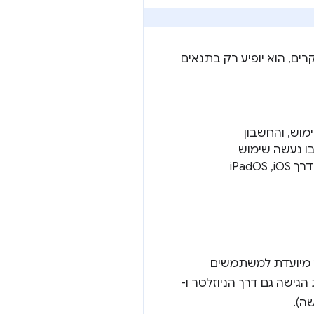
ם, הוא יופיע רק בתנאים
וש, והחשבון
וין על ידי המכשיר שבו נעשה שימוש
הוא iOS, ומפתח גישה לא רשום בשרת דרך iOS, ואין מפתח גישה מסונכרן שרשום דרך iOS,‏ iPadOS
א מיועדת למשתמשים
גישה גם דרך הניוזלטר ו-