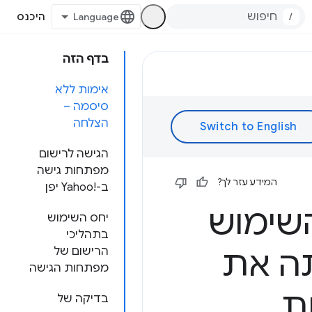
/
היכנס
בדף הזה
אימות ללא
סיסמה –
הצלחה
הגישה לרישום
מפתחות גישה
המידע עזר לך?
ב-Yahoo!‎ יפן
ה את השימוש
יחס השימוש
בתהליכי
11 והפחיתה את
הרישום של
מפתחות הגישה
ת
בדיקה של