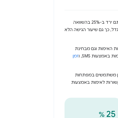
כתוצאה מהמעבר לאימות ללא סיסמה, אחוז הבקשות שקשורות לפרטים או לסיסמה ששכחתם ירד ב-25% בהשוואה
, כך גם שיעור הגישה הלא
הירות האימות וגם מבחינת
אמצעות SMS, ו
זמן
 במפתחות הגישה גדל מאוד – כיום כ-11% מכל הכניסות ל-Yahoo! ביפן משתמשים במפתחות
את העלויות שקשורות לאימות באמצעות
25
%