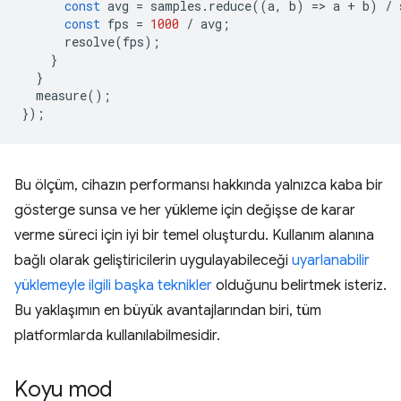
const
avg
=
samples
.
reduce
((
a
,
b
)
=
>
a
+
b
)
/
const
fps
=
1000
/
avg
;
resolve
(
fps
);
}
}
measure
();
});
Bu ölçüm, cihazın performansı hakkında yalnızca kaba bir
gösterge sunsa ve her yükleme için değişse de karar
verme süreci için iyi bir temel oluşturdu. Kullanım alanına
bağlı olarak geliştiricilerin uygulayabileceği
uyarlanabilir
yüklemeyle ilgili başka teknikler
olduğunu belirtmek isteriz.
Bu yaklaşımın en büyük avantajlarından biri, tüm
platformlarda kullanılabilmesidir.
Koyu mod