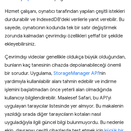
Hizmet çalışanı, oynatıcı tarafından yapılan çeşitli istekleri
durdurabilir ve IndexedDB'deki verilerle yanıt verebilir. Bu
sayede, oynatıcının kodunda tek bir satır değiştirmek
zorunda kalmadan çevrimdışı özellikleri şeffaf bir şekilde
ekleyebilirsiniz.
Çevrimdışı videolar genellikle oldukça büyük olduğundan,
bunların kaç tanesinin cihazda depolanabileceği önemli
bir sorudur. Uygulama,
StorageManager API
'nin
yardımıyla kullanılabilir alanı tahmin edebilir ve indirme
işlemini başlatmadan önce yeterli alan olmadığında
kullanıcıyı bilgilendirebilir. Maalesef Safari, bu API'yi
uygulayan tarayıcılar listesinde yer almıyor. Bu makalenin
yazıldığı sırada diğer tarayıcıların kotaları nasıl
uyguladığıyla ilgili güncel bilgi bulunmuyordu. Bu nedenle
ekip, davranışı çeşitli cihazlarda test etmek için
küçük bir