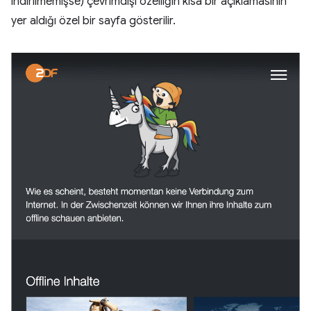
indirilmemişse) çevrimdışı özelliğin kısa bir açıklamasının
yer aldığı özel bir sayfa gösterilir.