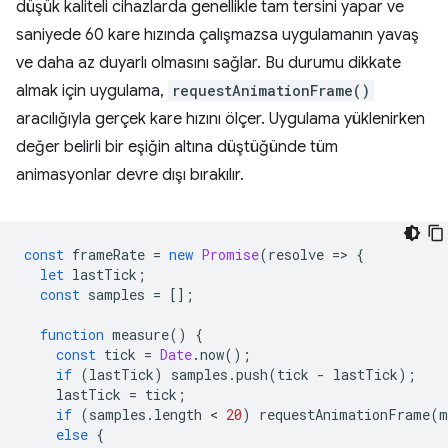
düşük kaliteli cihazlarda genellikle tam tersini yapar ve
saniyede 60 kare hızında çalışmazsa uygulamanın yavaş
ve daha az duyarlı olmasını sağlar. Bu durumu dikkate
almak için uygulama,
requestAnimationFrame()
aracılığıyla gerçek kare hızını ölçer. Uygulama yüklenirken
değer belirli bir eşiğin altına düştüğünde tüm
animasyonlar devre dışı bırakılır.
const
frameRate
=
new
Promise
(
resolve
=
>
{
let
lastTick
;
const
samples
=
[];
function
measure
()
{
const
tick
=
Date
.
now
();
if
(
lastTick
)
samples
.
push
(
tick
-
lastTick
);
lastTick
=
tick
;
if
(
samples
.
length
 < 
20
)
requestAnimationFrame
(
m
else
{