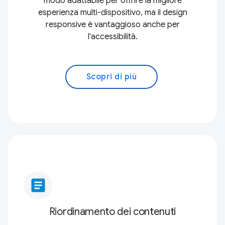
modo adattabile per offrire la migliore
esperienza multi-dispositivo, ma il design
responsive è vantaggioso anche per
l'accessibilità.
Scopri di più
article
Riordinamento dei contenuti