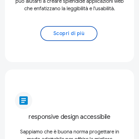
può aiutarti a creare splendide applicazioni web
che enfatizzano la leggibilità e l'usabilità.
Scopri di più
article
responsive design accessibile
Sappiamo che è buona norma progettare in