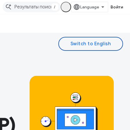
/
Войти
P)