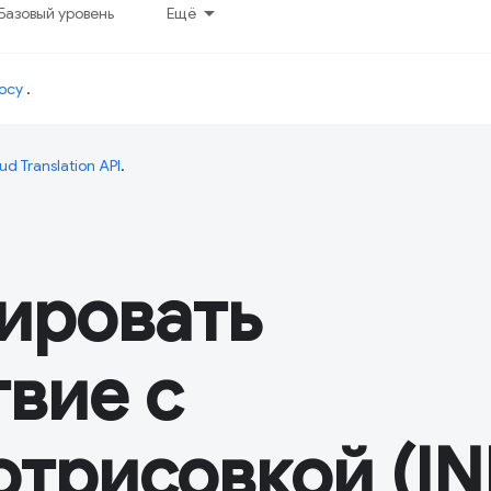
Базовый уровень
Ещё
осу
.
ud Translation API
.
ировать
вие с
трисовкой (IN