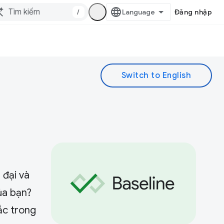
/
Đăng nhập
 đại và
ủa bạn?
ắc trong