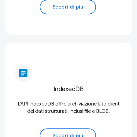
Scopri di più
article
IndexedDB
L'API IndexedDB offre archiviazione lato client
dei dati strutturati, inclusi file e BLOB.
Scopri di più