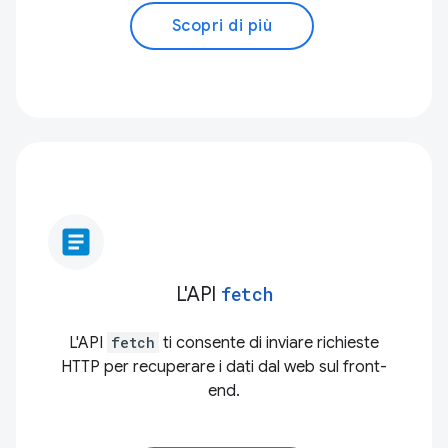
Scopri di più
article
L'API
fetch
L'API
fetch
ti consente di inviare richieste
HTTP per recuperare i dati dal web sul front-
end.