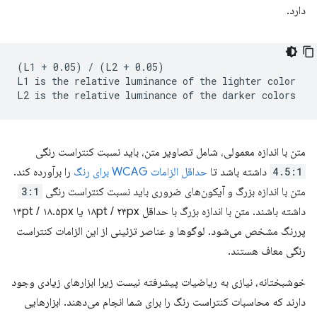
دارد.
(L1 + 0.05) / (L2 + 0.05)

L1 is the relative luminance of the lighter color

متن با اندازه معمولی، شامل تصاویر متن، باید نسبت کنتراست رنگی
4.5:1
داشته باشد تا
حداقل الزامات WCAG برای رنگ
را برآورده کند.
متن با اندازه بزرگ و آیکون‌های ضروری باید نسبت کنتراست رنگی
3:1
داشته باشند. متن با اندازه بزرگ با حداقل ۱۸pt / ۲۴px یا ۱۴pt / ۱۸.۵px
پررنگ مشخص می‌شود. لوگوها و عناصر تزئینی از این الزامات کنتراست
رنگی معاف هستند.
خوشبختانه، نیازی به ریاضیات پیشرفته نیست زیرا ابزارهای زیادی وجود
دارند که محاسبات کنتراست رنگ را برای شما انجام می‌دهند. ابزارهایی