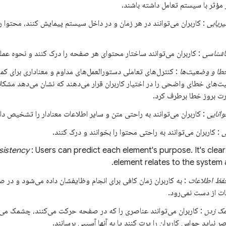
 مؤثر با سیستم تعامل داشته باشند.
ریابی
: کاربران می‌توانند در هر زمان و در داخل سیستم پیمایش کنند، محتوا 
اشناسی
: کاربران می‌توانند ساختار محتوای هر صفحه را درک کنند و نحوه عمل
طا و وضعیت‌ها
: کنترل‌های تعاملی دستورالعمل‌های مداوم و معناداری برای کم
ت‌های خطای واضحی را در اختیار کاربران قرار می‌دهند که نشان می‌دهد مشک
ورت بروز خطا برطرف کرد.
انایی
: کاربران می‌توانند به راحتی متن و سایر اطلاعات معنادار را تشخیص داد
ی
: کاربران می‌توانند به راحتی محتوا را بخوانند و درک کنند.
nsistency
: Users can predict each element's purpose. It's cle
element relates to the system 
حفظ اطلاعات
: به کاربران زمان کافی برای انجام وظایفشان داده می‌شود و در صو
ت از دست نمی‌رود.
ک زدن
: کاربران می‌توانند عناصری را که در صفحه حرکت می‌کنند، چشمک می‌
صر نباید حواس کاربران را پرت کنند یا به آنها آسیبی برسانند.