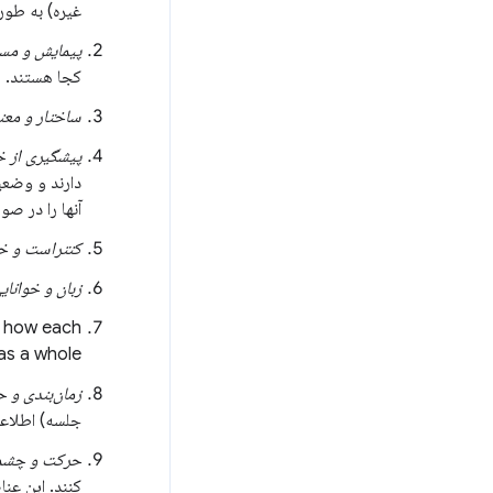
غیره) به طور
پیمایش و مسی
کجا هستند.
ساختار و معن
پیشگیری از خ
دارند و وضعی
آنها را در ص
کنتراست و خو
زبان و خوانای
ar how each
as a whole.
زمان‌بندی و 
جلسه) اطلاعا
حرکت و چشم
کنند. این عنا