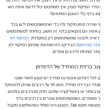
מקלדת. חשוב גם להחליט איך לעצב את המיקוד הזה. גם
ם סדר המיקוד מצוין, איך משתמש יכול לדעת איפה הוא
מצא בדף בלי הסגנון המתאים?
וני שיהיה סימן מיקוד גלוי כדי שהמשתמשים ידעו בכל
גע איפה הם נמצאים בדף. זה חשוב במיוחד למשתמשים
ם ראייה תקינה שמשתמשים רק במקלדת.
המיקוד לא
סתר (מינימום)
הבדיקה הזו מוודאת שסימן המיקוד לא
וסתר מתחת לרכיבים אחרים.
יצוב ברירת המחדל של הדפדפן
ום, לכל דפדפן אינטרנט מודרני יש סגנון חזותי שונה
מוגדר כברירת מחדל, והוא חל על רכיבים שניתן להתמקד
הם באתר או באפליקציה שלכם. חלק מהרכיבים בולטים
ותר מאחרים. כשמשתמשים עוברים בין רכיבים בדף
באמצעות מקש Tab, הסגנון הזה מוחל כשהאלמנט מקבל