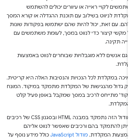
תמשים לקויי ראייה או עיוורים יכולים להשתמש
מקלדת לניווט בשילוב עם תוכנת ההגדלה או קורא המסך
להם. עם זאת, יכול להיות שהם ישתמשו בפקודות שונות
ל מקשי קיצור כדי לנווט במסך, לעומת משתמשים עם
ייה תקינה.
ש גם אנשים ללא מוגבלויות שבוחרים לנווט באמצעות
קלדת.
מיכה במקלדת לכל הנכויות והנסיבות האלה היא קריטית.
לק גדול מהנגישות של המקלדת מתמקד במיקוד. המונח
מיקוד' מתייחס לרכיב במסך שמקבל באופן פעיל קלט
המקלדת.
במודול הזה נתמקד במבנה HTML ובסגנון CSS של רכיבים
ניתן להתמקד בהם ורכיבים שאפשר לנווט אליהם
אמצעות המקלדת.
מודול JavaScript
כולל מידע נוסף על