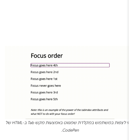
כדאי לצפות במשתמש במקלדת שמנווט באמצעות מקש Tab ב-HTML של
CodePen.