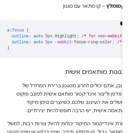
מומלץ
– קו מתאר עם סגנון
a
:
focus
{
outline
:
auto
5
px
Highlight
;
/* for non-webkit 
outline
:
auto
5
px
-webkit-
focus-ring-color
;
/* 
}
גנונות מותאמים אישית
ובן, אתם יכולים לחרוג מסגנון ברירת המחדל של
דפדפן וליצור אינדיקטור מותאם אישית למצב פוקוס
משלים את העיצוב שלכם. כשיוצרים סימן מיקוד
התאמה אישית, יש הרבה חופש להיות יצירתיים.
ורת אינדיקטור המיקוד יכולות להיות צורות רבות, למשל
 מתאר, גבול, קו תחתון, תיבה, שינוי ברקע או שינוי סגנוני