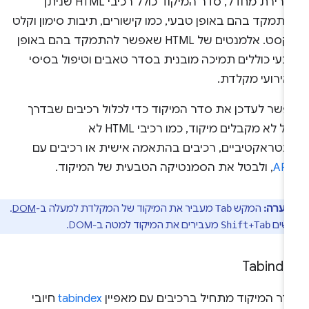
כברירת מחדל, סדר המיקוד כולל רכיבי HTML שניתן
תמקד בהם באופן טבעי, כמו קישורים, תיבות סימון וקלט
טקסט. אלמנטים של HTML שאפשר להתמקד בהם באופן
בעי כוללים תמיכה מובנית בסדר טאבים וטיפול בסיסי
אירועי מקלדת.
פשר לעדכן את סדר המיקוד כדי לכלול רכיבים שבדרך
כלל לא מקבלים מיקוד, כמו רכיבי HTML לא
ינטראקטיביים, רכיבים בהתאמה אישית או רכיבים עם
ARI
, ולבטל את הסמנטיקה הטבעית של המיקוד.
הערה:
המקש
מעביר את המיקוד של המקלדת למעלה ב-
DOM
.
Tab
שים
+
מעבירים את המיקוד למטה ב-DOM.
Shift
Tab
Tabinde
דר המיקוד מתחיל ברכיבים עם מאפיין
tabindex
חיובי