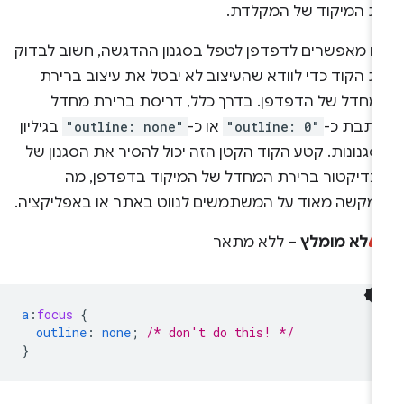
ת המיקוד של המקלדת.
ם מאפשרים לדפדפן לטפל בסגנון ההדגשה, חשוב לבדוק
ת הקוד כדי לוודא שהעיצוב לא יבטל את עיצוב ברירת
מחדל של הדפדפן. בדרך כלל, דריסת ברירת מחדל
כתבת כ-
"outline: 0"
או כ-
"outline: none"
בגיליון
גנונות. קטע הקוד הקטן הזה יכול להסיר את הסגנון של
ינדיקטור ברירת המחדל של המיקוד בדפדפן, מה
מקשה מאוד על המשתמשים לנווט באתר או באפליקציה.
לא מומלץ
– ללא מתאר
a
:
focus
{
outline
:
none
;
/* don't do this! */
}