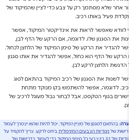
רור אחר שלא מסתמך רק על צבע כדי לציין שהמיקוד של
מקלדת פעיל באותו רכיב.
די לוודא שאפשר לראות את אינדיקטור המיקוד, אפשר
שנות את הסגנון שלו. לדוגמה, אם הרקע של הדף לבן,
פשר להגדיר את הרקע של סימן המיקוד של הלחצן לכחול.
ם הרקע של הדף הוא כחול, אפשר להגדיר את אותו סגנון
ל הדגשת הלחצן לרקע לבן.
פשר לשנות את הסגנון של רכיב המיקוד בהתאם לסוג
רכיב. לדוגמה, אפשר להשתמש בקו מנוקד מתחת
קישורים בגוף הטקסט, אבל לבחור גבול מעוגל לרכיב של
צן.
הערה:
בהתאם לסגנון של מציין המיקוד, יכול להיות שהוא יצטרך לעמוד
דרישות של
ניגודיות הצבעים המינימלית
ביחס לרקע. צריך להקפיד על
יחס ניגודיות של 3:1 בין צבעי כל סימני המיקוד כדי לעמוד בדרישות של