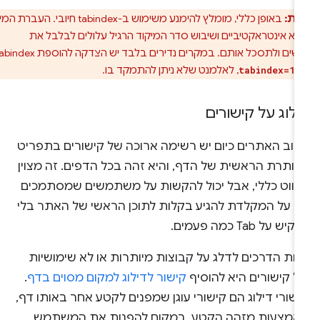
ות:
באופן כללי, מומלץ להימנע משימוש ב-tabindex חיובי. העברת המיקוד
לא אינטראקטיביים ושיבוש סדר המיקוד הרגיל עלולים לבלבל את
המשתמשים ולתסכל אותם. במקרים נדירים בלבד יש הצדקה להוספת tabindex
ו
, לאלמנט שלא ניתן להתמקד בו.
tabindex=1
ילוג על קישורים
רוב האתרים כיום יש רשימה ארוכה של קישורים בתפריט
כותרת הראשית של הדף, והיא זהה בכל הדפים. זה מצוין
ניווט כללי, אבל יכול להקשות על משתמשים שמסתמכים
ק על המקלדת להגיע בקלות לתוכן הראשי של האתר בלי
יש על Tab כמה פעמים.
חת הדרכים לדלג על קבוצות מיותרות או לא שימושיות
ל קישורים היא להוסיף
קישור לדילוג למקום מסוים בדף
.
שורי דילוג הם קישורי עוגן שמפנים לקטע אחר באותו דף,
אמצעות מזהה הקטע, במקום להפנות את המשתמש