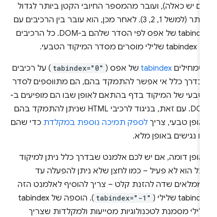
ם יש כאלה), ועובר מהמספר החיובי הקטן ביותר לגדול
ביותר (למשל 1, 2, 3). לאחר מכן, הוא עובר בין הרכיבים עם
tabindex של אפס לפי הסדר שלהם ב-DOM. כל הרכיבים
ילי מוסרים מסדר המיקוד הטבעי.
שמחילים
tabindex
של אפס (
tabindex="0"
) על רכיבים
בדרך כלל אי אפשר להתמקד בהם, הם מתווספים לסדר
טבעי של המיקוד בדף בהתאם לאופן שבו הם מופיעים ב-
DOM. עם זאת, בניגוד לרכיבי HTML שניתן להתמקד בהם
ופן טבעי, צריך
לספק תמיכה נוספת במקלדת
כדי שהם
יו נגישים באופן מלא.
אופן דומה, אם יש לכם אלמנט שבדרך כלל ניתן למיקוד
בל הוא לא פעיל – כמו לחצן שלא ניתן להפעלה עד
ממלאים שדה להזנת קלט – צריך להוסיף לאלמנט הזה
tabind שלילי (
tabindex="-1"
). הוספה של tabindex
לילי מסמנת לטכנולוגיות מסייעות ולמקלדות שצריך