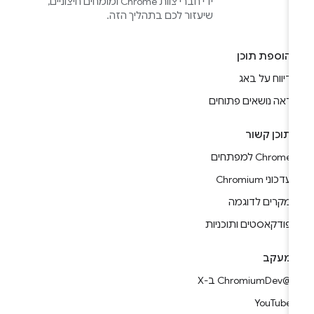
ידי חברי צוות Chrome ומומחים חיצוניים,
שיעזור לכם בתהליך הזה.
הוספת תוכן
דיווח על באג
ראה נושאים פתוחים
תוכן קשור
Chrome למפתחים
עדכוני Chromium
מקרים לדוגמה
פודקאסטים ותוכניות
מעקב
@ChromiumDev ב-X
YouTube