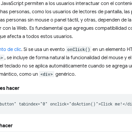
JavaScript permiten a los usuarios interactuar con el conteni
has personas, como los usuarios de lectores de pantalla, la
 las personas sin mouse o panel táctil, y otras, dependen de l
r con la Web. Es fundamental que agregues compatibilidad co
que afecta a todos estos usuarios.
to de clic
. Si se usa un evento
onClick()
en un elemento H
a>
, se incluye de forma natural la funcionalidad del mouse y e
del teclado no se aplica automáticamente cuando se agrega 
emántico, como un
<div>
genérico.
es hacer
button" tabindex="0" onclick="doAction()">Click me!</di
hacer