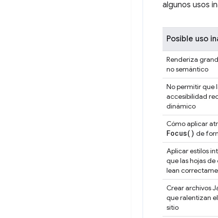
algunos usos 
Posible uso i
Renderiza gran
no semántico
No permitir que 
accesibilidad re
dinámico
Cómo aplicar atr
Focus(
)
de for
Aplicar estilos 
que las hojas de 
lean correctame
Crear archivos 
que ralentizan e
sitio