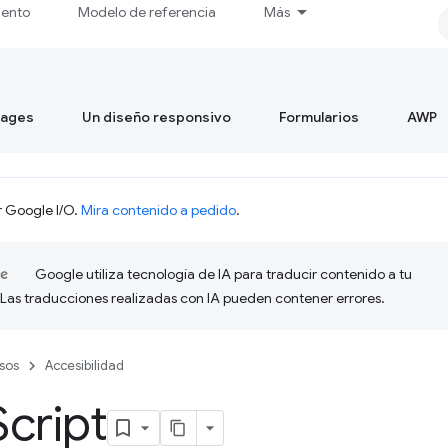
iento
Modelo de referencia
Más
mages
Un diseño responsivo
Formularios
AWP
r Google I/O.
Mira contenido a pedido
.
Google utiliza tecnología de IA para traducir contenido a tu
 Las traducciones realizadas con IA pueden contener errores.
sos
Accesibilidad
Script