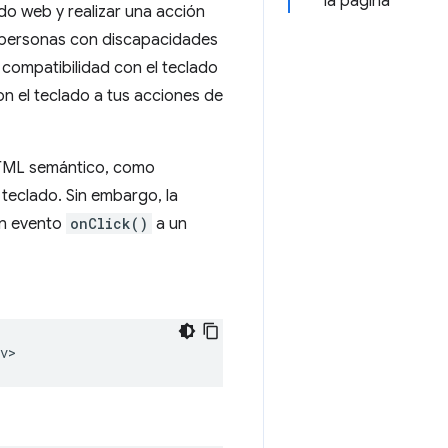
la página
do web y realizar una acción
s personas con discapacidades
a compatibilidad con el teclado
n el teclado a tus acciones de
TML semántico, como
l teclado. Sin embargo, la
un evento
onClick()
a un
v>