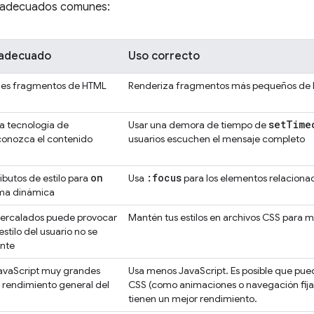
inadecuados comunes:
nadecuado
Uso correcto
des fragmentos de HTML
Renderiza fragmentos más pequeños de
set
Time
la tecnología de
Usar una demora de tiempo de
conozca el contenido
usuarios escuchen el mensaje completo
on
:focus
ibutos de estilo para
Usa
para los elementos relacionad
ma dinámica
intercalados puede provocar
Mantén tus estilos en archivos CSS para 
estilo del usuario no se
nte
JavaScript muy grandes
Usa menos JavaScript. Es posible que pued
l rendimiento general del
CSS (como animaciones o navegación fija)
tienen un mejor rendimiento.