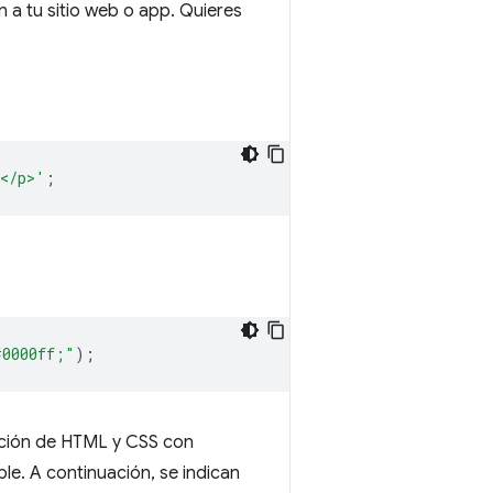
a tu sitio web o app. Quieres
n</p>'
;
#0000ff;"
);
rción de HTML y CSS con
le. A continuación, se indican