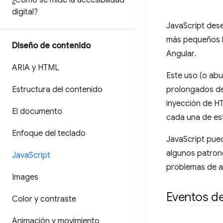
¿Cómo se mide la accesibilidad
digital?
JavaScript des
más pequeños h
Diseño de contenido
Angular.
ARIA y HTML
Este uso (o ab
Estructura del contenido
prolongados de
inyección de HT
El documento
cada una de es
Enfoque del teclado
JavaScript pued
algunos patrone
Java
Script
problemas de a
Images
Eventos de
Color y contraste
Animación y movimiento