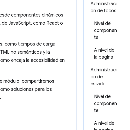
Administraci
ón de focos
 desde componentes dinámicos
 de JavaScript, como React o
Nivel del
componen
te
es, como tiempos de carga
A nivel de
HTML no semánticos y la
la página
ómo encaja la accesibilidad en
Administraci
ón de
este módulo, compartiremos
estado
como soluciones para los
Nivel del
.
componen
te
A nivel de