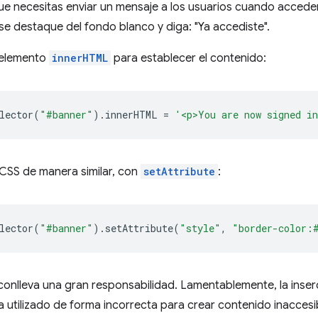
 necesitas enviar un mensaje a los usuarios cuando acceden 
se destaque del fondo blanco y diga: "Ya accediste".
 elemento
innerHTML
para establecer el contenido:
lector
(
"#banner"
).
innerHTML
=
'<p>You are now signed i
 CSS de manera similar, con
setAttribute
:
lector
(
"#banner"
).
setAttribute
(
"style"
,
"border-color:
conlleva una gran responsabilidad. Lamentablemente, la inse
a utilizado de forma incorrecta para crear contenido inaccesib