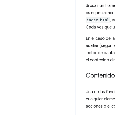
Si usas un fram
es especialmen
index.html
, 
Cada vez que u
En el caso de la
auxiliar (según
lector de panta
el contenido di
Contenido
Una de las fun
cualquier eleme
acciones o el c