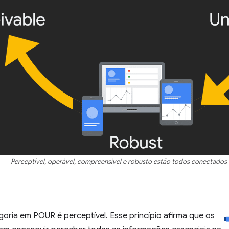
Perceptível, operável, compreensível e robusto estão todos conectados 
goria em POUR é perceptível. Esse princípio afirma que os