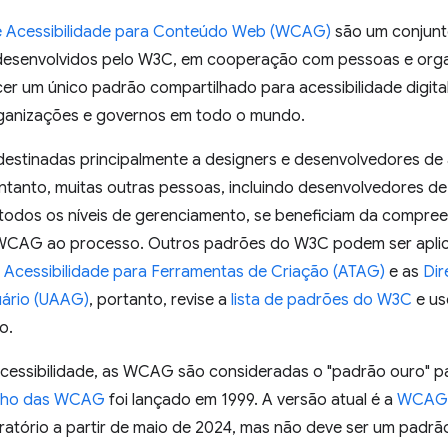
de Acessibilidade para Conteúdo Web (WCAG)
são um conjunt
 desenvolvidos pelo W3C, em cooperação com pessoas e orga
r um único padrão compartilhado para acessibilidade digita
ganizações e governos em todo o mundo.
stinadas principalmente a designers e desenvolvedores de 
tanto, muitas outras pessoas, incluindo desenvolvedores de 
todos os níveis de gerenciamento, se beneficiam da compree
CAG ao processo. Outros padrões do W3C podem ser aplica
e Acessibilidade para Ferramentas de Criação (ATAG)
e as
Dir
ário (UAAG)
, portanto, revise a
lista de padrões do W3C
e us
o.
cessibilidade, as WCAG são consideradas o "padrão ouro" p
unho das WCAG
foi lançado em 1999. A versão atual é a
WCAG 
ratório a partir de maio de 2024, mas não deve ser um padr