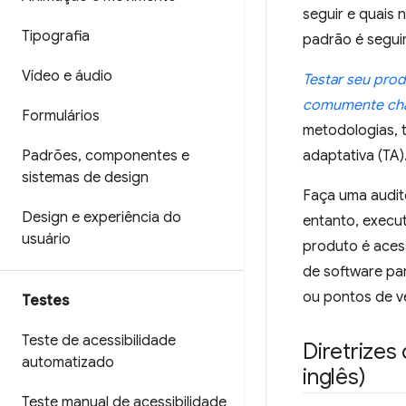
seguir e quais 
Tipografia
padrão é segui
Vídeo e áudio
Testar seu prod
comumente cham
Formulários
metodologias, t
Padrões
,
componentes e
adaptativa (TA)
sistemas de design
Faça uma audito
Design e experiência do
entanto, execut
usuário
produto é acess
de software par
ou pontos de v
Testes
Teste de acessibilidade
Diretrize
automatizado
inglês)
Teste manual de acessibilidade