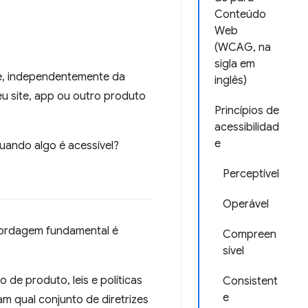
Conteúdo
Web
(WCAG, na
sigla em
que, independentemente da
inglês)
eu site, app ou outro produto
Princípios de
acessibilidad
e
uando algo é acessível?
Perceptível
Operável
abordagem fundamental é
Compreen
sível
 de produto, leis e políticas
Consistent
e
am qual conjunto de diretrizes