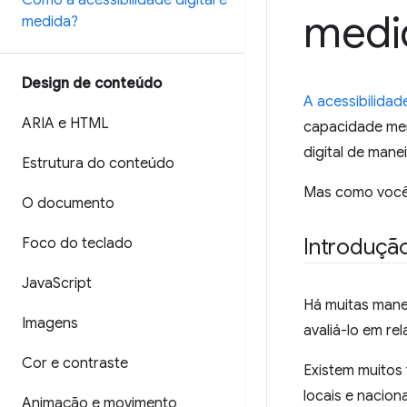
Como a acessibilidade digital é
medi
medida?
Design de conteúdo
A acessibilidade
ARIA e HTML
capacidade ment
digital de maneir
Estrutura do conteúdo
Mas como você 
O documento
Introdução
Foco do teclado
Java
Script
Há muitas mane
Imagens
avaliá-lo em re
Cor e contraste
Existem muitos 
locais e nacion
Animação e movimento