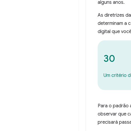
alguns anos.
As diretrizes d
determinam a 
digital que voc
30
Um critério 
Para o padrão a
observar que ca
precisará passa