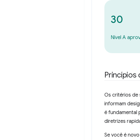
30
Nível A apro
Princípios
Os critérios d
informam design
é fundamental 
diretrizes rapi
Se você é nov