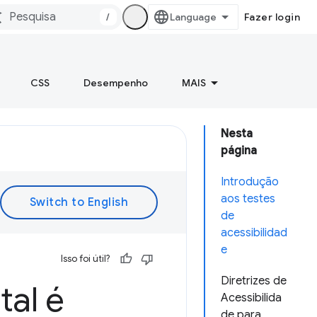
/
Fazer login
CSS
Desempenho
MAIS
Nesta
página
Introdução
aos testes
de
acessibilidad
e
Isso foi útil?
Diretrizes de
tal é
Acessibilida
de para