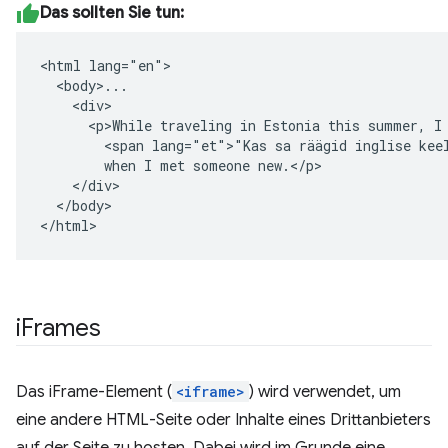
Das sollten Sie tun:
<html lang="en">

  <body>...

    <div>

      <p>While traveling in Estonia this summer, I 
        <span lang="et">"Kas sa räägid inglise keel
        when I met someone new.</p>

    </div>

  </body>

</html>
i
Frames
Das iFrame-Element (
<iframe>
) wird verwendet, um
eine andere HTML-Seite oder Inhalte eines Drittanbieters