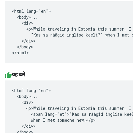
<html lang="en">

  <body>...

    <div>

      <p>While traveling in Estonia this summer, I 
        "Kas sa räägid inglise keelt?" when I met s
    </div>

  </body>

</html>
यह करें
<html lang="en">

  <body>...

    <div>

      <p>While traveling in Estonia this summer, I 
        <span lang="et">"Kas sa räägid inglise keel
        when I met someone new.</p>

    </div>

  </body>
