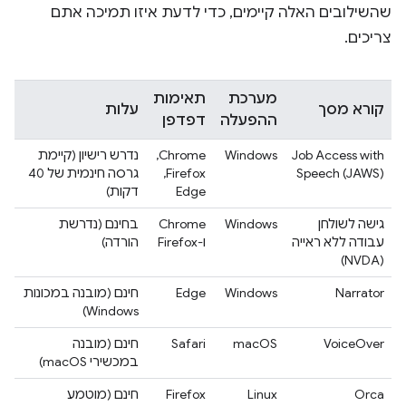
שהשילובים האלה קיימים, כדי לדעת איזו תמיכה אתם
צריכים.
מערכת
תאימות
קורא מסך
עלות
ההפעלה
דפדפן
Job Access with
Windows
‫Chrome, ‏
נדרש רישיון (קיימת
Speech (JAWS)
Firefox, ‏
גרסה חינמית של 40
Edge
דקות)
גישה לשולחן
Windows
‫Chrome
בחינם (נדרשת
עבודה ללא ראייה
ו-Firefox
הורדה)
(NVDA)
Narrator
Windows
Edge
חינם (מובנה במכונות
Windows)
VoiceOver
macOS
Safari
חינם (מובנה
במכשירי macOS)
Orca
Linux
Firefox
חינם (מוטמע