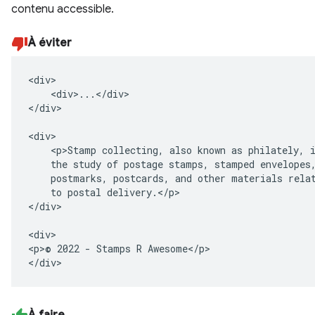
contenu accessible.
À éviter
<div>

    <div>...</div>

</div>

<div>

    <p>Stamp collecting, also known as philately, i
    the study of postage stamps, stamped envelopes,
    postmarks, postcards, and other materials relat
    to postal delivery.</p>

</div>

<div>

<p>© 2022 - Stamps R Awesome</p>

</div>
À faire