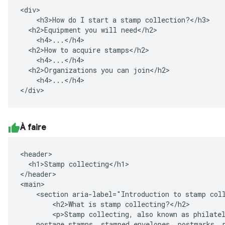
<div>

    <h3>How do I start a stamp collection?</h3>

  <h2>Equipment you will need</h2>

    <h4>...</h4>

  <h2>How to acquire stamps</h2>

    <h4>...</h4>

  <h2>Organizations you can join</h2>

    <h4>...</h4>

</div>
À faire
<header>

  <h1>Stamp collecting</h1>

</header>

<main>

    <section aria-label="Introduction to stamp coll
        <h2>What is stamp collecting?</h2>

        <p>Stamp collecting, also known as philatel
    postage stamps, stamped envelopes, postmarks, p