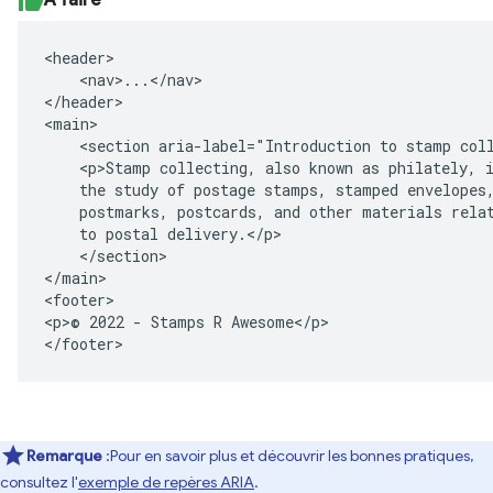
<header>

    <nav>...</nav>

</header>

<main>

    <section aria-label="Introduction to stamp coll
    <p>Stamp collecting, also known as philately, i
    the study of postage stamps, stamped envelopes,
    postmarks, postcards, and other materials relat
    to postal delivery.</p>

    </section>

</main>

<footer>

<p>© 2022 - Stamps R Awesome</p>

</footer>
Remarque
:Pour en savoir plus et découvrir les bonnes pratiques,
consultez l'
exemple de repères ARIA
.