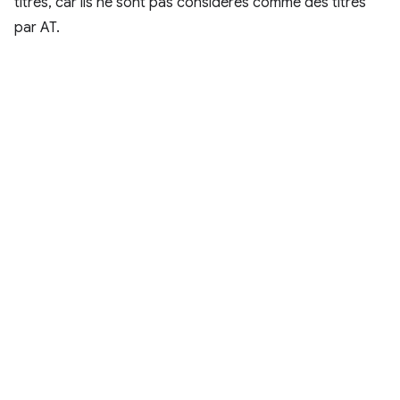
titres, car ils ne sont pas considérés comme des titres
par AT.