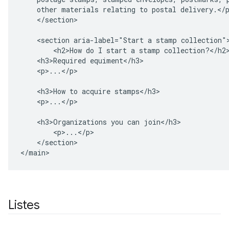
    other materials relating to postal delivery.</p
    </section>

    <section aria-label="Start a stamp collection">
        <h2>How do I start a stamp collection?</h2>
    <h3>Required equiment</h3>

    <p>...</p>

    <h3>How to acquire stamps</h3>

    <p>...</p>

    <h3>Organizations you can join</h3>

        <p>...</p>

    </section>

</main>
Listes