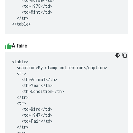
    <td>Horse</td>

    <td>1978</td>

    <td>Mint</td>

  </tr>

</table>
À faire
<table>

  <caption>My stamp collection</caption>

  <tr>

    <th>Animal</th>

    <th>Year</th>

    <th>Condition</th>

  </tr>

  <tr>

    <td>Bird</td>

    <td>1947</td>

    <td>Fair</td>

  </tr>

  <tr>
