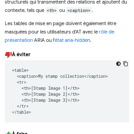
structurels qui transmettent des relations et ajoutent du
contexte, tels que
<th>
ou
<caption>
.
Les tables de mise en page doivent également être
masquées pour les utilisateurs d'AT avec le
rôle de
présentation
ARIA ou l'
état aria-hidden
.
À éviter
<table>

  <caption>My stamp collection</caption>

  <tr>

    <th>[Stamp Image 1]</th>

    <th>[Stamp Image 2]</th>

    <th>[Stamp Image 3]</th>

  </tr>

</table>