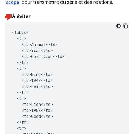
scope
pour transmettre du sens et des relations.
À éviter
<table>

  <tr>

    <td>Animal</td>

    <td>Year</td>

    <td>Condition</td>

  </tr>

  <tr>

    <td>Bird</td>

    <td>1947</td>

    <td>Fair</td>

  </tr>

  <tr>

    <td>Lion</td>

    <td>1982</td>

    <td>Good</td>

  </tr>

  <tr>
