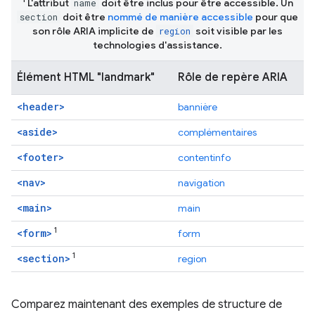
L'attribut
doit être inclus pour être accessible. Un
name
doit être
nommé de manière accessible
pour que
section
son rôle ARIA implicite de
soit visible par les
region
technologies d'assistance.
Élément HTML "landmark"
Rôle de repère ARIA
<header>
bannière
<aside>
complémentaires
<footer>
contentinfo
<nav>
navigation
<main>
main
1
<form>
form
1
<section>
region
Comparez maintenant des exemples de structure de