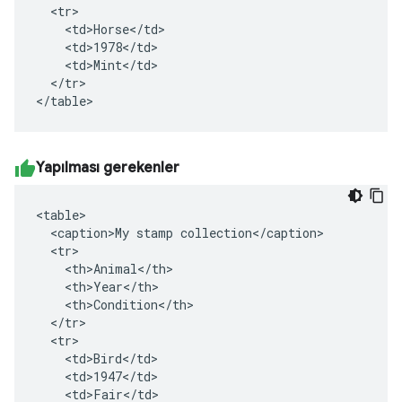
  <tr>

    <td>Horse</td>

    <td>1978</td>

    <td>Mint</td>

  </tr>

</table>
Yapılması gerekenler
<table>

  <caption>My stamp collection</caption>

  <tr>

    <th>Animal</th>

    <th>Year</th>

    <th>Condition</th>

  </tr>

  <tr>

    <td>Bird</td>

    <td>1947</td>

    <td>Fair</td>
