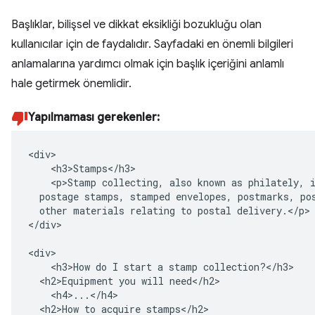
Başlıklar, bilişsel ve dikkat eksikliği bozukluğu olan
kullanıcılar için de faydalıdır. Sayfadaki en önemli bilgileri
anlamalarına yardımcı olmak için başlık içeriğini anlamlı
hale getirmek önemlidir.
Yapılmaması gerekenler:
<div>

    <h3>Stamps</h3>

    <p>Stamp collecting, also known as philately, i
  postage stamps, stamped envelopes, postmarks, pos
  other materials relating to postal delivery.</p>

</div>

<div>

    <h3>How do I start a stamp collection?</h3>

  <h2>Equipment you will need</h2>

    <h4>...</h4>

  <h2>How to acquire stamps</h2>
