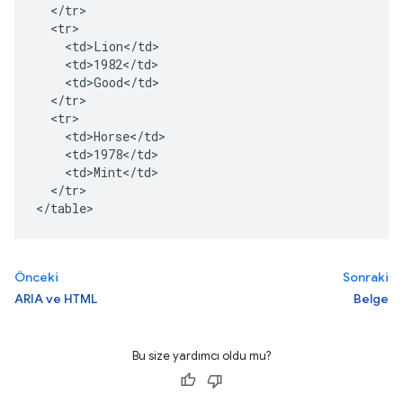
  </tr>

  <tr>

    <td>Lion</td>

    <td>1982</td>

    <td>Good</td>

  </tr>

  <tr>

    <td>Horse</td>

    <td>1978</td>

    <td>Mint</td>

  </tr>

</table>
Önceki
Sonraki
ARIA ve HTML
Belge
Bu size yardımcı oldu mu?