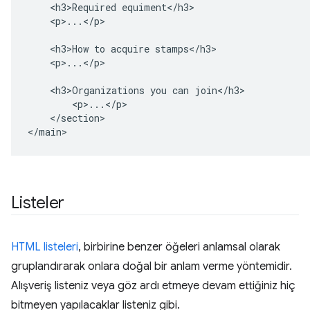
    <h3>Required equiment</h3>

    <p>...</p>

    <h3>How to acquire stamps</h3>

    <p>...</p>

    <h3>Organizations you can join</h3>

        <p>...</p>

    </section>

</main>
Listeler
HTML listeleri
, birbirine benzer öğeleri anlamsal olarak
gruplandırarak onlara doğal bir anlam verme yöntemidir.
Alışveriş listeniz veya göz ardı etmeye devam ettiğiniz hiç
bitmeyen yapılacaklar listeniz gibi.