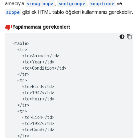
amacıyla
<rowgroup>
,
<colgroup>
,
<caption>
ve
scope
gibi ek HTML tablo öğeleri kullanmanız gerekebilir.
Yapılmaması gerekenler:
<table>

  <tr>

    <td>Animal</td>

    <td>Year</td>

    <td>Condition</td>

  </tr>

  <tr>

    <td>Bird</td>

    <td>1947</td>

    <td>Fair</td>

  </tr>

  <tr>

    <td>Lion</td>

    <td>1982</td>

    <td>Good</td>

  </tr>
