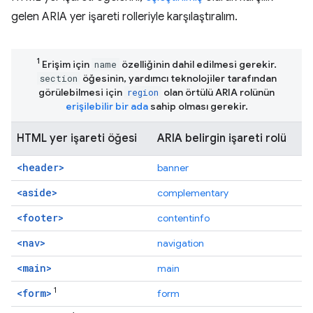
gelen ARIA yer işareti rolleriyle karşılaştıralım.
1
Erişim için
özelliğinin dahil edilmesi gerekir.
name
öğesinin, yardımcı teknolojiler tarafından
section
görülebilmesi için
olan örtülü ARIA rolünün
region
erişilebilir bir ada
sahip olması gerekir.
HTML yer işareti öğesi
ARIA belirgin işareti rolü
<header>
banner
<aside>
complementary
<footer>
contentinfo
<nav>
navigation
<main>
main
1
<form>
form