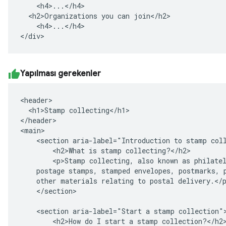
    <h4>...</h4>

  <h2>Organizations you can join</h2>

    <h4>...</h4>

</div>
Yapılması gerekenler
<header>

  <h1>Stamp collecting</h1>

</header>

<main>

    <section aria-label="Introduction to stamp coll
        <h2>What is stamp collecting?</h2>

        <p>Stamp collecting, also known as philatel
    postage stamps, stamped envelopes, postmarks, p
    other materials relating to postal delivery.</p
    </section>

    <section aria-label="Start a stamp collection">
        <h2>How do I start a stamp collection?</h2>