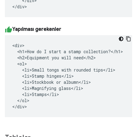
    </div>

</div>
Yapılması gerekenler
<div>

  <h1>How do I start a stamp collection?</h1>

  <h2>Equipment you will need</h2>

  <ol>

    <li>Small tongs with rounded tips</li>

    <li>Stamp hinges</li>

    <li>Stockbook or albumn</li>

    <li>Magnifying glass</li>

    <li>Stamps</li>

  </ol>

</div>