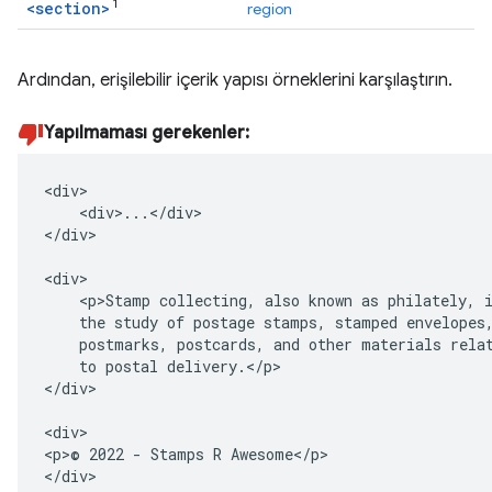
1
<section>
region
Ardından, erişilebilir içerik yapısı örneklerini karşılaştırın.
Yapılmaması gerekenler:
<div>

    <div>...</div>

</div>

<div>

    <p>Stamp collecting, also known as philately, i
    the study of postage stamps, stamped envelopes,
    postmarks, postcards, and other materials relat
    to postal delivery.</p>

</div>

<div>

<p>© 2022 - Stamps R Awesome</p>

</div>