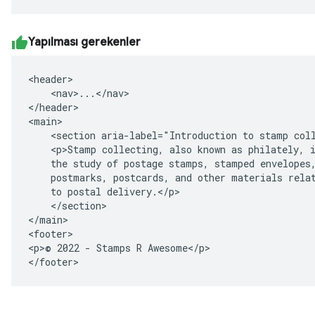
Yapılması gerekenler
<header>

    <nav>...</nav>

</header>

<main>

    <section aria-label="Introduction to stamp coll
    <p>Stamp collecting, also known as philately, i
    the study of postage stamps, stamped envelopes,
    postmarks, postcards, and other materials relat
    to postal delivery.</p>

    </section>

</main>

<footer>

<p>© 2022 - Stamps R Awesome</p>

</footer>